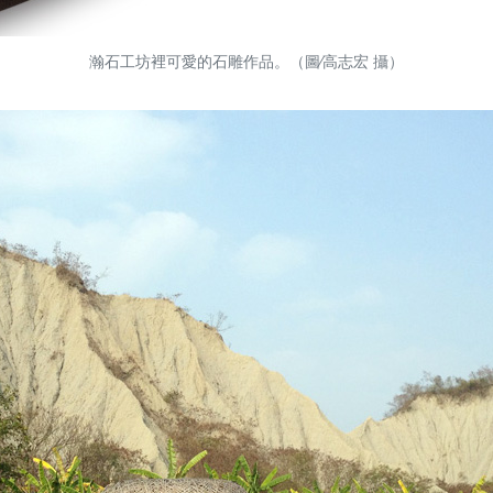
瀚石工坊裡可愛的石雕作品。（圖∕高志宏 攝）