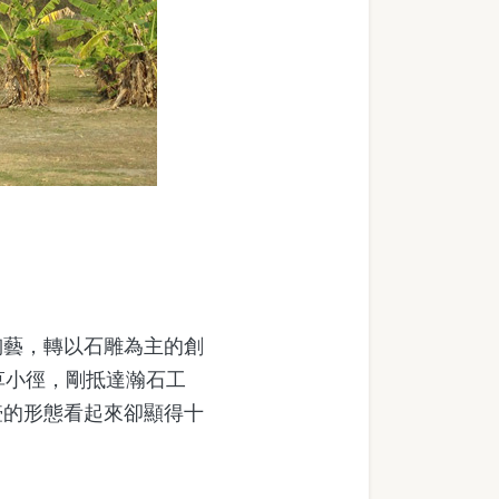
藝，轉以石雕為主的創
草小徑，剛抵達瀚石工
壺的形態看起來卻顯得十