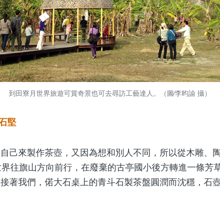
到田寮月世界旅遊可賞奇景也可去尋訪工藝達人。（圖∕李昀諭 攝）
比石堅
己來製作茶壺，又因為想和別人不同，所以從木雕、陶
世界往旗山方向前行，在廢棄的古亭國小後方轉進一條芳
迎接著我們，偌大石桌上的青斗石製茶盤圓潤而沈穩，石