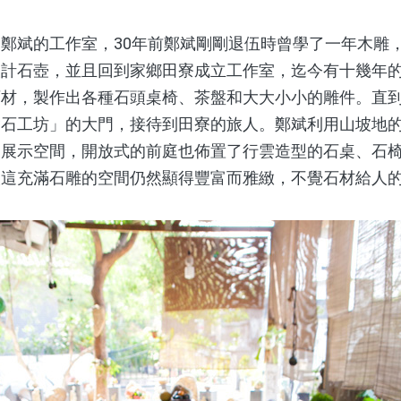
斌的工作室，30年前鄭斌剛剛退伍時曾學了一年木雕
設計石壺，並且回到家鄉田寮成立工作室，迄今有十幾年
石材，製作出各種石頭桌椅、茶盤和大大小小的雕件。直
瀚石工坊」的大門，接待到田寮的旅人。鄭斌利用山坡地
和展示空間，開放式的前庭也佈置了行雲造型的石桌、石
讓這充滿石雕的空間仍然顯得豐富而雅緻，不覺石材給人