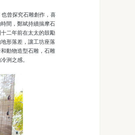
，也曾探究石雕創作，喜
的時間，鄭斌持續揣摩石
到十二年前在太太的鼓勵
的地形落差，讓工坊座落
椅和動物造型石雕，石雕
的冷洌之感。