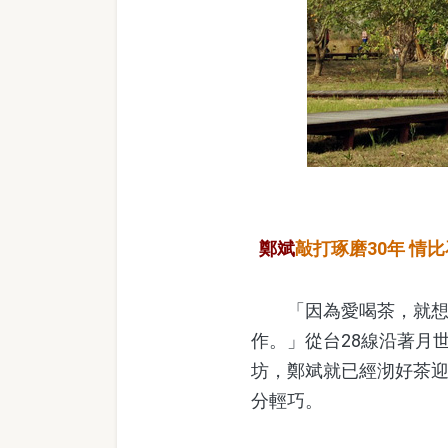
鄭斌
敲打琢磨30年 情
「因為愛喝茶，就想自
作。」從台28線沿著月
坊，鄭斌就已經沏好茶
分輕巧。