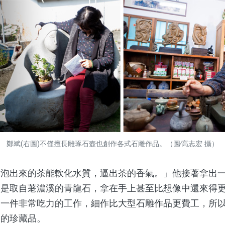
鄭斌(右圖)不僅擅長雕琢石壺也創作各式石雕作品。（圖∕高志宏 攝）
出來的茶能軟化水質，逼出茶的香氣。」他接著拿出一
，是取自荖濃溪的青龍石，拿在手上甚至比想像中還來得
是一件非常吃力的工作，細作比大型石雕作品更費工，所
家的珍藏品。