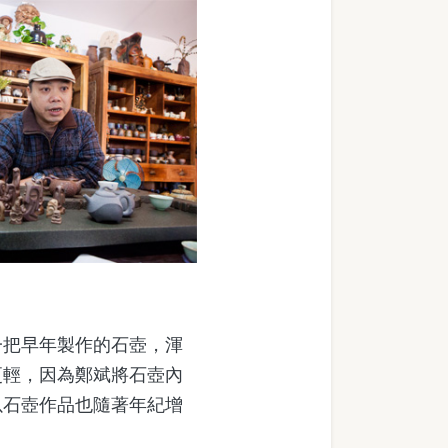
把早年製作的石壺，渾
更輕，因為鄭斌將石壺內
以石壺作品也隨著年紀增