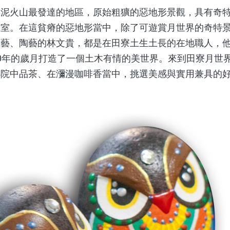
火山最發達的地區，原始粗獷的惡地形景觀，具有奇特
教室。在這貧瘠的惡地形當中，除了可遊賞月世界的奇特
園藝、陶藝的林文貴，都是在田寮土生土長的在地職人，
0年的歲月打造了一個土木有情的美世界。來到田寮月世
小院中品茶、在瀰漫咖啡香當中，挑選美感與實用兼具的