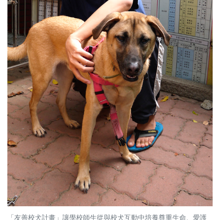
「友善校犬計畫」讓學校師生從與校犬互動中培養尊重生命、愛護