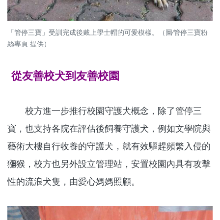
「管停三寶」受訓完成後戴上學士帽的可愛模樣。（圖∕管停三寶粉
絲專頁 提供）
從友善校犬到友善校園
校方進一步推行校園守護犬概念，除了管停三
寶，也支持各院在評估後飼養守護犬，例如文學院與
藝術大樓自行收養的守護犬，就有效驅趕頻繁入侵的
獼猴，校方也另外設立管理站，安置校園內具有攻擊
性的流浪犬隻，由愛心媽媽照顧。