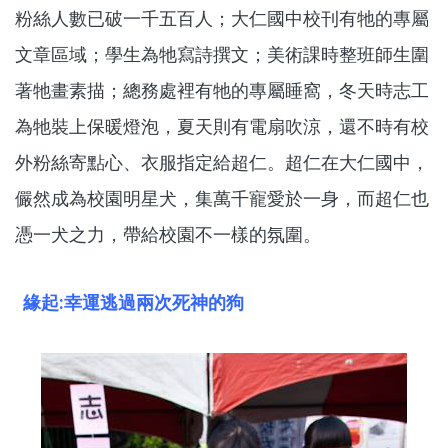
粉絲人數已破一千五百人；大仁國中校刊有牠的專屬
文章區域；學生為牠寫詩撰文；美術課時整班師生圍
著牠畫素描；總務處裡有牠的專屬睡窩，冬天時志工
為牠裝上保暖燈泡，夏天則有電扇吹涼，還不時有校
外粉絲寄點心、衣服指定給超仁。超仁在大仁國中，
儼然成為校園明星犬，集萬千寵愛於一身，而超仁也
憑一犬之力，帶給校園不一樣的氛圍。
緣起:幸運逃過兩次死神的狗