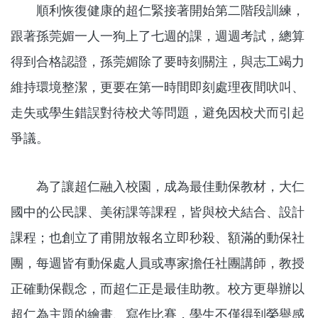
順利恢復健康的超仁緊接著開始第二階段訓練，
跟著孫莞媚一人一狗上了七週的課，週週考試，總算
得到合格認證，孫莞媚除了要時刻關注，與志工竭力
維持環境整潔，更要在第一時間即刻處理夜間吠叫、
走失或學生錯誤對待校犬等問題，避免因校犬而引起
爭議。
為了讓超仁融入校園，成為最佳動保教材，大仁
國中的公民課、美術課等課程，皆與校犬結合、設計
課程；也創立了甫開放報名立即秒殺、額滿的動保社
團，每週皆有動保處人員或專家擔任社團講師，教授
正確動保觀念，而超仁正是最佳助教。校方更舉辦以
超仁為主題的繪畫、寫作比賽，學生不僅得到榮譽感