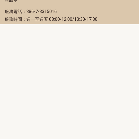
服務電話：886-7-3315016
服務時間：週一至週五 08:00-12:00/13:30-17:30
服務地址：80203 高雄市苓雅區四維三路 2 號 2 樓
訂閱電子報
立即填寫 Email，訂閱高雄畫刊電子期刊
訂閱
取消訂閱
訂閱將視為您已了解並同意本站
隱私權政策
此網站受reCAPTCHA和Google保護
隱私政策
和
服務條款
適用。
高雄市政府新聞局Facebook粉絲專頁
高雄市政府Line官方帳號
高雄市政府Instagram官方帳號
高雄市政府Twitter官方帳號
高雄市政府Youtube頻道
高雄市政府新聞局