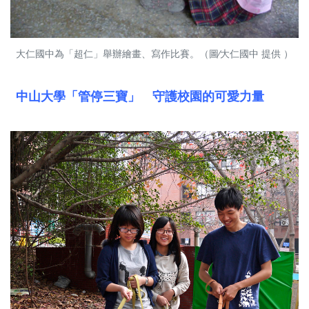
大仁國中為「超仁」舉辦繪畫、寫作比賽。（圖∕大仁國中 提供 ）
中山大學「管停三寶」 守護校園的可愛力量