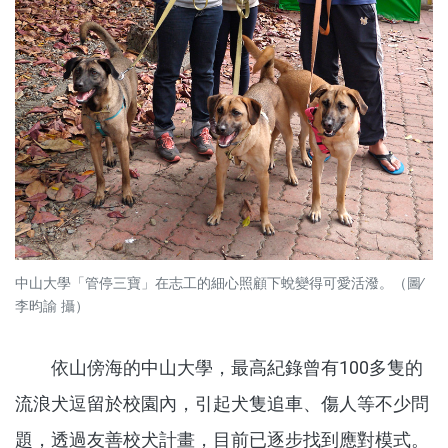
中山大學「管停三寶」在志工的細心照顧下蛻變得可愛活潑。（圖∕
李昀諭 攝）
依山傍海的中山大學，最高紀錄曾有100多隻的
流浪犬逗留於校園內，引起犬隻追車、傷人等不少問
題，透過友善校犬計畫，目前已逐步找到應對模式。