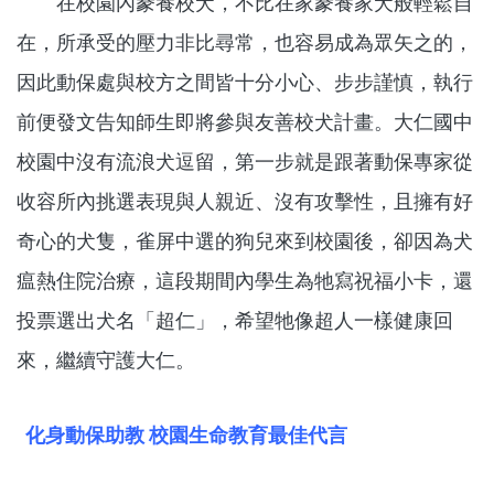
在校園內豢養校犬，不比在家豢養家犬般輕鬆自
在，所承受的壓力非比尋常，也容易成為眾矢之的，
因此動保處與校方之間皆十分小心、步步謹慎，執行
前便發文告知師生即將參與友善校犬計畫。大仁國中
校園中沒有流浪犬逗留，第一步就是跟著動保專家從
收容所內挑選表現與人親近、沒有攻擊性，且擁有好
奇心的犬隻，雀屏中選的狗兒來到校園後，卻因為犬
瘟熱住院治療，這段期間內學生為牠寫祝福小卡，還
投票選出犬名「超仁」，希望牠像超人一樣健康回
來，繼續守護大仁。
化身動保助教 校園生命教育最佳代言