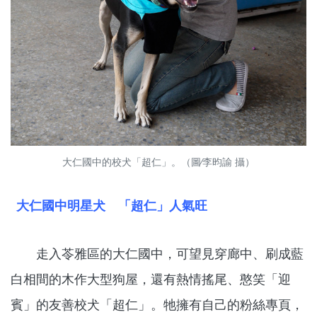
大仁國中的校犬「超仁」。（圖∕李昀諭 攝）
大仁國中明星犬 「超仁」人氣旺
走入苓雅區的大仁國中，可望見穿廊中、刷成藍
白相間的木作大型狗屋，還有熱情搖尾、憨笑「迎
賓」的友善校犬「超仁」。牠擁有自己的粉絲專頁，