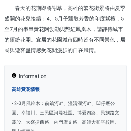
春天的花期即將謝幕，高雄的繁花街景將由夏季
盛開的花兒接續：4、5月份飄散芳香的印度紫檀，5
至7月的串串黃花阿勃勒與艷紅鳳凰木，請靜待城市
的繽紛花開。宜居的花園城市四時皆有不同景色，居
民與遊客盡情感受花間漫步的自在風情。
Information
高雄賞花情報
• 2-3月風鈴木：前鎮河畔、澄清湖河畔、凹仔底公
園、幸福川、三民區河堤社區、博愛四路、民族路文
藻段、大寮捷西路、內門旗文路、高師大和平校區、