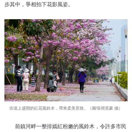
步其中，爭相拍下花影風姿。
街道上盛開的紅花風鈴木，帶來柔美景致。（圖∕張簡英豪 攝）
前鎮河畔一整排嫣紅粉嫩的風鈴木，令許多市民