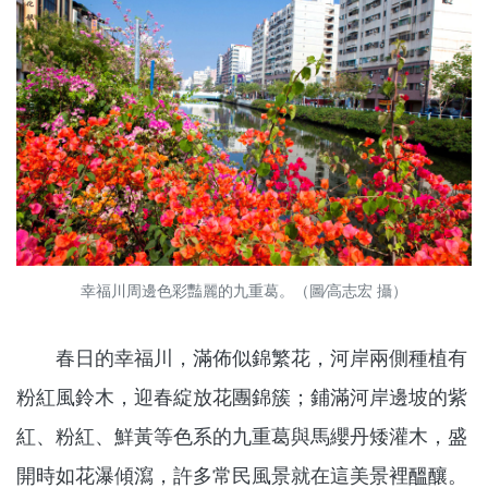
幸福川周邊色彩豔麗的九重葛。（圖∕高志宏 攝）
春日的幸福川，滿佈似錦繁花，河岸兩側種植有
粉紅風鈴木，迎春綻放花團錦簇；鋪滿河岸邊坡的紫
紅、粉紅、鮮黃等色系的九重葛與馬纓丹矮灌木，盛
開時如花瀑傾瀉，許多常民風景就在這美景裡醞釀。