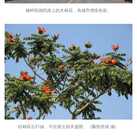
楠梓區德民路上的木棉花，為城市增添色彩。
杉林區台21線，可欣賞火焰木盛開。（圖∕徐世雄 攝）