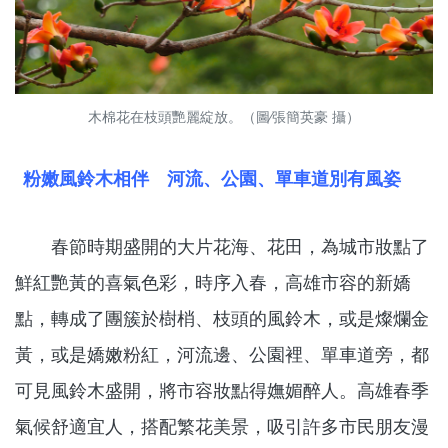
木棉花在枝頭艷麗綻放。（圖∕張簡英豪 攝）
粉嫩風鈴木相伴 河流、公園、單車道別有風姿
春節時期盛開的大片花海、花田，為城市妝點了
鮮紅艷黃的喜氣色彩，時序入春，高雄市容的新嬌
點，轉成了團簇於樹梢、枝頭的風鈴木，或是燦爛金
黃，或是嬌嫩粉紅，河流邊、公園裡、單車道旁，都
可見風鈴木盛開，將市容妝點得嫵媚醉人。高雄春季
氣候舒適宜人，搭配繁花美景，吸引許多市民朋友漫