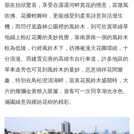
朋友抬頭驚喜，享受在潺潺河畔賞花的愜意，當微風
吹拂、花瓣輕舞時，更能感受到柔美詩意與活潑生
機；而凹仔底森林公園裡的風鈴木，則可欣賞翠綠草
地鋪上粉紅花瓣的美妙視覺，靠南屏路一側的風鈴木
較為低矮，行經風鈴木下，彷彿被漫天花團環繞，十
分浪漫。而建置完善的高雄市自行車道，許多地區的
單車道旁也可見到風鈴木的曼妙，恣意徜徉花間樂
趣，特別在鳥松澄清湖畔，當黃花風鈴木盛開時，大
片的燦爛金黃映入眼簾，遊客可一次同享湖光水色、
滿園綠意與繽紛花樹的精彩。