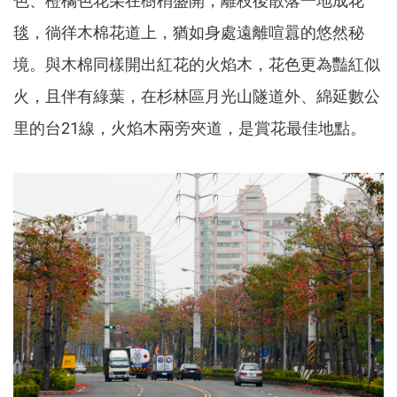
色、橙橘色花朵在樹梢盛開，離枝後散落一地成花
毯，徜徉木棉花道上，猶如身處遠離喧囂的悠然秘
境。與木棉同樣開出紅花的火焰木，花色更為豔紅似
火，且伴有綠葉，在杉林區月光山隧道外、綿延數公
里的台21線，火焰木兩旁夾道，是賞花最佳地點。