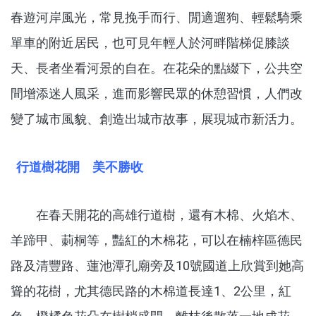
春遊河岸風光，常見挽手而行、閒適遛狗、輕鬆騎乘
單車的附近居民，也可見年輕人於河畔階梯促膝談
天、長者坐看河景的自在。在花朵的點綴下，公共空
間增添迷人風采，進而影響民眾的休憩習慣，人們改
變了城市風貌、創造出城市故事，展現城市新活力。
行道樹花開 美不勝收
在春天開花的高雄行道樹，還有木棉、火焰木、
羊蹄甲、莿桐等，豔紅的木棉花，可以在楠梓區德民
路及清豐路、蓮池潭孔廟旁及10號國道上欣賞到她高
聳的花樹，尤其德民路的木棉道長達1、2公里，紅