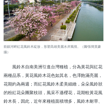
前鎮河畔紅花風鈴木綻放，形塑高雄美麗水岸風情。（圖∕張簡英豪
攝）
風鈴木自南美洲引進台灣種植，分為黃花與紅花
兩種品系，黃花風鈴木花色如其名，色澤飽滿亮麗，
花期約為兩週；而紅花風鈴木柔美細緻，朵朵風鈴狀
的粉紅花朵團聚枝頭，風采不遜櫻花，花期較黃花風
鈴木長，因此，近年來種植面積增多，風鈴木耐旱、