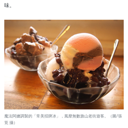
味。
魔法阿嬤調製的「常美招牌冰」，風靡無數旗山老街遊客。（圖/張
筧 攝）