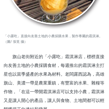
「小露吃」直接向友善土地的小農採購水果，製作專屬的霜淇淋。
（圖/ 張筧 攝）
旗山老街附近的「小露吃」霜淇淋店，標榜直接
向友善土地的小農採購食材，每週推出的霜淇淋主打
星也以當季盛產的水果為材料。老闆露西認為，高雄
旗山、美濃一帶是農業重鎮，有豐富的水果、雜糧等
作物，「在這一帶開霜淇淋店可以支持小農，霜淇淋
又是讓人開心的產品，讓人與食物、土地間都可以輕