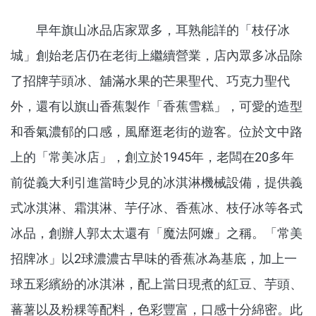
早年旗山冰品店家眾多，耳熟能詳的「枝仔冰
城」創始老店仍在老街上繼續營業，店內眾多冰品除
了招牌芋頭冰、舖滿水果的芒果聖代、巧克力聖代
外，還有以旗山香蕉製作「香蕉雪糕」，可愛的造型
和香氣濃郁的口感，風靡逛老街的遊客。位於文中路
上的「常美冰店」，創立於1945年，老闆在20多年
前從義大利引進當時少見的冰淇淋機械設備，提供義
式冰淇淋、霜淇淋、芋仔冰、香蕉冰、枝仔冰等各式
冰品，創辦人郭太太還有「魔法阿嬤」之稱。「常美
招牌冰」以2球濃濃古早味的香蕉冰為基底，加上一
球五彩繽紛的冰淇淋，配上當日現煮的紅豆、芋頭、
蕃薯以及粉粿等配料，色彩豐富，口感十分綿密。此