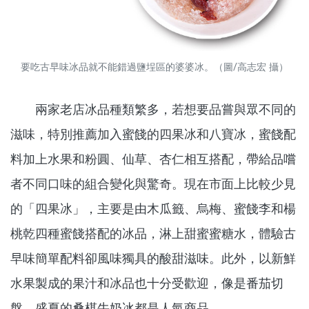
要吃古早味冰品就不能錯過鹽埕區的婆婆冰。（圖/高志宏 攝）
兩家老店冰品種類繁多，若想要品嘗與眾不同的
滋味，特別推薦加入蜜餞的四果冰和八寶冰，蜜餞配
料加上水果和粉圓、仙草、杏仁相互搭配，帶給品嚐
者不同口味的組合變化與驚奇。現在市面上比較少見
的「四果冰」，主要是由木瓜籤、烏梅、蜜餞李和楊
桃乾四種蜜餞搭配的冰品，淋上甜蜜蜜糖水，體驗古
早味簡單配料卻風味獨具的酸甜滋味。此外，以新鮮
水果製成的果汁和冰品也十分受歡迎，像是番茄切
盤、盛夏的桑椹牛奶冰都是人氣商品。