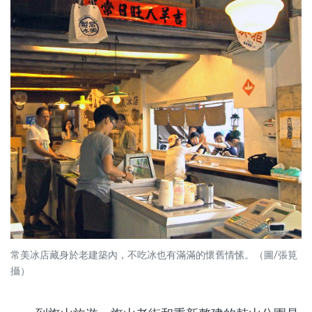
常美冰店藏身於老建築內，不吃冰也有滿滿的懷舊情愫。（圖/張筧
攝）