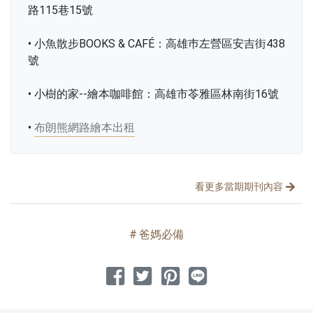
路115巷15號
• 小魚散步BOOKS & CAFÉ：高雄巿左營區安吉街438
號
• 小樹的家--繪本咖啡館：高雄市苓雅區林南街16號
•
布朗熊網路繪本出租
文章分類
分享文章
看更多當期期刊內容
爸媽必備
分享到 Facebook
分享到 Twitter
分享到 Pinterest
分享到 Line