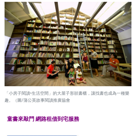
「小房子閱讀•生活空間」的大屋子形狀書櫃，讓找書也成為一種樂
趣。（圖/蒲公英故事閱讀推廣協會
童書來敲門 網路租借到宅服務