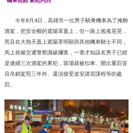
機車照罰 累犯判刑
今年8月4日，高雄市一位男子騎乘機車為了掩飾
酒駕，把安全帽的遮陽罩蓋上，但一路上搖搖晃晃，
而且在大熱天蓋上遮陽罩明顯與其他機車騎士不同，
馬上就被交通警察識破攔查，一查才知該名男子已經
是連續三次酒駕的累犯，當場就被扣車、開出重罰並
且吊銷駕照三年外、還須接受道安講習課程等的處
罰。