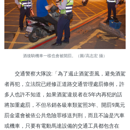
酒後騎機車一樣也會被開罰。（圖/高志宏 攝）
交通警察大隊說:「為了遏止酒駕歪風，避免酒駕
者再犯，立法院已經修正道路交通管理處罰條例，許
多人也許不知道，如果酒駕違規者在5年內再犯的話
將加重處罰，不但吊銷各級車類駕照3年、開罰9萬元
罰金還會被依公共危險罪移送判刑，而且不論是汽車
或機車，只要有電動馬達設備的交通工具都包含在