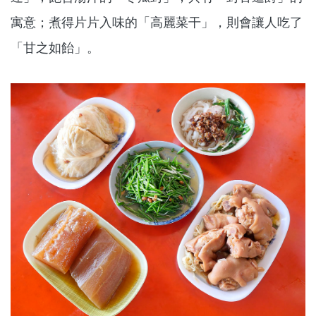
寓意；煮得片片入味的「高麗菜干」，則會讓人吃了
「甘之如飴」。