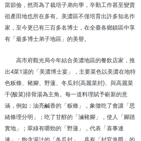
當節儉，然而為了栽培子弟向學，辛勤工作甚至變賣
祖產田地也所在多有。美濃區不僅培育出許多知名作
家，至今更已有三百多名博士，在全臺各鄉鎮區中享
有「最多博士弟子地區」的美譽。
高市府觀光局今年結合美濃地區的餐飲店家，推
出4菜1湯的「美濃博士宴」，主要菜色以美濃在地特
色粄條、豬腳、野蓮、冬瓜封(高麗菜封)、與高麗菜
干(酸菜)排骨湯為主角。每一道料理賦予嶄新的意
涵，例如：油亮鹹香的「粄條」，象徵吃了會讓「思
緒條理分明」；吃了甘醇的「滷豬腳」，使人「腳踏
實地」；翠綠有嚼勁的「野蓮」，代表「喜事連
連」；飽含湯汁的「冬瓜封」，具有「封官進爵」的