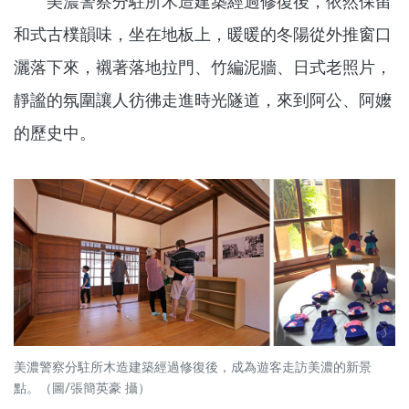
美濃警察分駐所木造建築經過修復後，依然保留
和式古樸韻味，坐在地板上，暖暖的冬陽從外推窗口
灑落下來，襯著落地拉門、竹編泥牆、日式老照片，
靜謐的氛圍讓人彷彿走進時光隧道，來到阿公、阿嬤
的歷史中。
美濃警察分駐所木造建築經過修復後，成為遊客走訪美濃的新景
點。（圖/張簡英豪 攝）