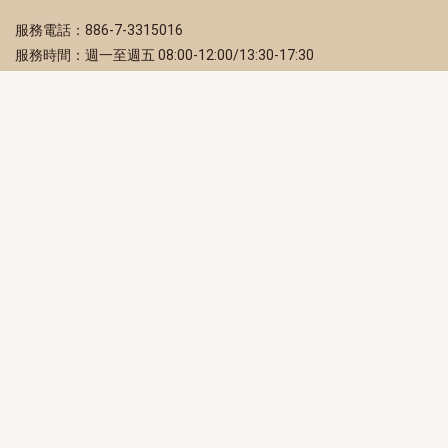
服務電話：886-7-3315016
服務時間：週一至週五 08:00-12:00/13:30-17:30
服務地址：80203 高雄市苓雅區四維三路 2 號 2 樓
訂閱電子報
立即填寫 Email，訂閱高雄畫刊電子期刊
訂閱
取消訂閱
訂閱將視為您已了解並同意本站
隱私權政策
此網站受reCAPTCHA和Google保護
隱私政策
和
服務條款
適用。
高雄市政府新聞局Facebook粉絲專頁
高雄市政府Line官方帳號
高雄市政府Instagram官方帳號
高雄市政府Twitter官方帳號
高雄市政府Youtube頻道
高雄市政府新聞局