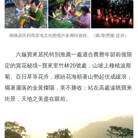
南橫居民利用當地文化開發許多獨特遊程。（圖/劉秀蘭 提供）
六龜寶來居民特別推薦一處適合農曆年節前後限
定的賞花秘境─寶來里竹林20號處，山坡上種植波斯
菊、百日草等花卉，繽紛花海順著山勢起伏成緩浪，
襯著灑落的金黃燦陽，美不勝收；站在高處遠眺寶來
街景，天地之美盡在眼前。