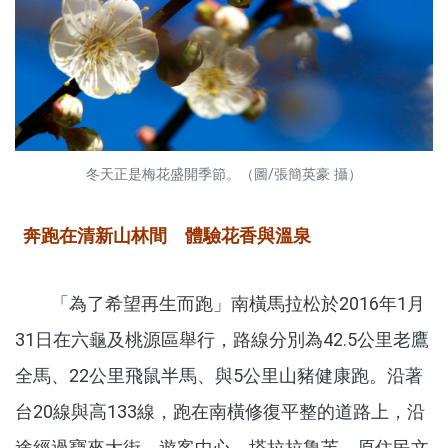
冬天正是梅花盛開季節。（圖/張簡英豪 攝）
奔跑在清新山林間 體驗花香與溫
泉
「為了希望再生而跑」南橫馬拉松於2016年1月
31日在六龜及桃源區舉行，路線分別為42.5公里老鷹
全馬、22公里飛鼠半馬、與5公里山豬健康跑。沿著
台20線與高133線，跑在南橫修復平整的道路上，沿
途經過寶來大街、遊客中心、塔拉拉魯芙、原住民文