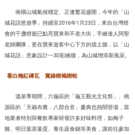
南橫山城氣候穩定、正逢繁花盛開，今年的「山
城花語悠遊季」持續至2016年1月23日，來自台灣燈
會的千盞燈籠已點亮寶來和不老大街，手繪達人阿聖
老師團隊，更在寶來遊客中心下方的擋土牆，以「山
城花語」意象設計一3D彩繪牆，為山城增添新風采。
看白梅紅磚瓦 賞綠樹褐樹
蛙
溫泉季期間，六龜區的「龜王觀光文化祭」、桃
源區的「天籟布農．八部合音」慶典也熱鬧登場，當
地業者特別與餐飲專家研發許多好味料理，如梅子
雞、明日葉茶葉蛋、養生蔬食鍋等美食，讓前往參加