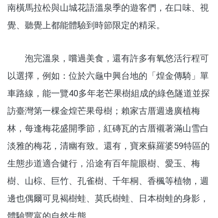
南橫馬拉松與山城花語溫泉季的遊客們，在口味、視
覺、聽覺上都能體驗到時節限定的精采。
泡完溫泉，嚐過美食，還有許多有氧悠活行程可
以選擇，例如：位於六龜中興台地的「煌金傳騎」單
車路線，能一覽40多年老芒果樹組成的綠色隧道並探
訪臺灣第一棵金煌芒果母樹；賴家古厝週邊廣植梅
林，每逢梅花盛開季節，紅磚瓦的古厝襯著滿山雪白
淡雅的梅花，清幽有致。還有，寶來蘇羅婆59特區的
生態步道適合健行，沿途有百年龍眼樹、愛玉、梅
樹、山棕、巨竹、孔雀樹、千年桐、香楓等植物，週
邊也偶爾可見褐樹蛙、莫氏樹蛙、日本樹蛙的身影，
體驗豐富的自然生態。