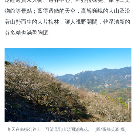
物館等景點；藍得透徹的天空，高聳巍峨的大山及沿
著山勢而生的大片梅林，讓人視野開闊，乾淨清新的
芬多精也滿盈胸懷。
冬天在南橫公路上，可望見到山頭開滿梅花。（圖/張簡英豪 攝）