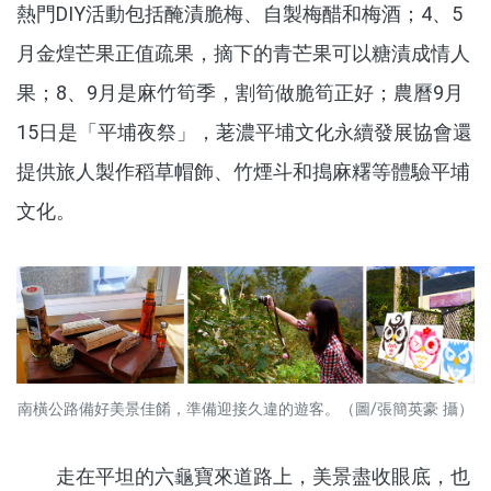
熱門DIY活動包括醃漬脆梅、自製梅醋和梅酒；4、5
月金煌芒果正值疏果，摘下的青芒果可以糖漬成情人
果；8、9月是麻竹筍季，割筍做脆筍正好；農曆9月
15日是「平埔夜祭」，荖濃平埔文化永續發展協會還
提供旅人製作稻草帽飾、竹煙斗和搗麻糬等體驗平埔
文化。
南橫公路備好美景佳餚，準備迎接久違的遊客。（圖/張簡英豪 攝）
走在平坦的六龜寶來道路上，美景盡收眼底，也