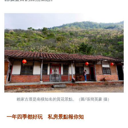
賴家古厝是南橫知名的賞花景點。（圖/張簡英豪 攝）
一年四季都好玩 私房景點報你知