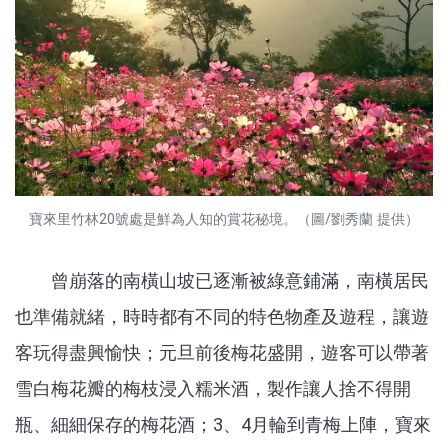
寶來里竹林20號處是鮮為人知的賞花秘境。（圖/劉秀蘭 提供）
曾崩落的南橫山坡已逐漸被綠意鋪滿，南橫居民
也準備就緒，時時都有不同的特色物產及遊程，讓遊
客玩得盡興愉快；元旦前後梅花盛開，遊客可以帶著
雪白梅花瓣的梅枝浸入糯米酒，製作讓人捨不得開
瓶、細細保存的梅花酒；3、4月輪到青梅上陣，寶來