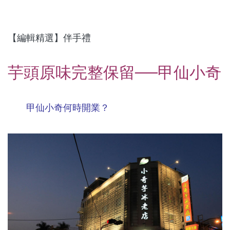
【編輯精選】伴手禮
芋頭原味完整保留──甲仙小奇
甲仙小奇何時開業？