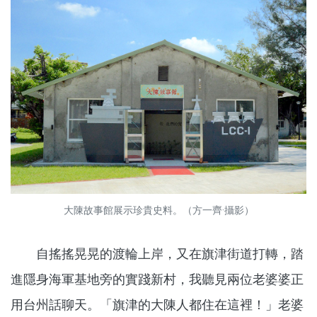
大陳故事館展示珍貴史料。（方一齊·攝影）
自搖搖晃晃的渡輪上岸，又在旗津街道打轉，踏
進隱身海軍基地旁的實踐新村，我聽見兩位老婆婆正
用台州話聊天。「旗津的大陳人都住在這裡！」老婆