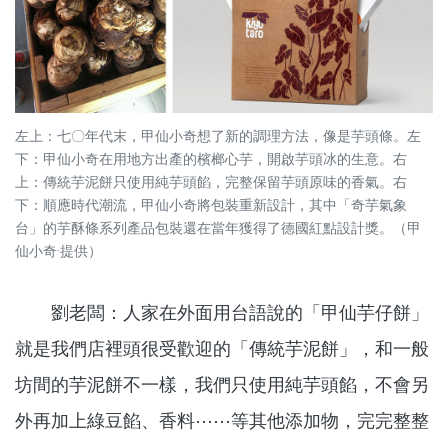
左上：七〇年代末，甲仙小奇想了新的調理方法，像是芋頭條。左
下：甲仙小奇在用地方出產的檳榔心芋，開啟芋頭冰的生意。右
上：傳統芋泥餅只使用純芋頭餡，完整保留芋頭原味的香氣。右
下：順應時代潮流，甲仙小奇將包裝重新設計，其中「奇芋氣象
台」的芋酥條系列產品包裝還在當年獲得了德國紅點設計獎。（甲
仙小奇·提供）
劉老闆：人家在外面用台語說的「甲仙芋仔餅」
就是我們店裡頭很受歡迎的「傳統芋泥餅」，和一般
坊間的芋泥餅不一樣，我們只使用純芋頭餡，不會另
外再加上綠豆餡、香料⋯⋯等其他添加物，完完整整