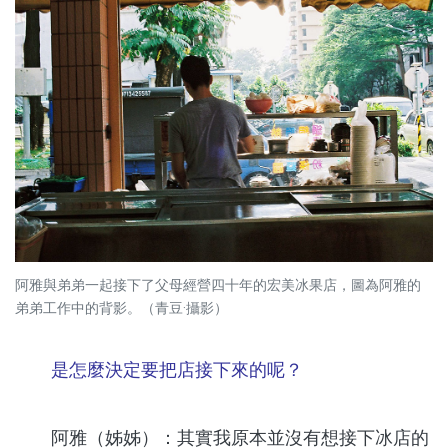
阿雅與弟弟一起接下了父母經營四十年的宏美冰果店，圖為阿雅的
弟弟工作中的背影。（青豆·攝影）
是怎麼決定要把店接下來的呢？
阿雅（姊姊）：其實我原本並沒有想接下冰店的