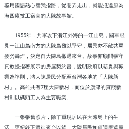
婆用國語熱心替我指路，從巷弄走出，就能抵達原為
海四廠技工宿舍的大陳故事館。
1955年，共軍攻下浙江外海的一江山島，國軍眼
見一江山島南方的大陳島難以堅守，居民亦不敵共軍
疲勞轟炸，決定自大陳島撤退來台。故事館顧問張守
真教授指著展示的房屋契約書，說明政府以籍貫與職
業為準則，將大陳居民分配至台灣各地的「大陳新
村」。高雄共有7座大陳新村，而位於旗津的實踐新
村則以碼頭工人為主要職業。
一張張舊照片，除了重現居民在大陳島上的生
活，更紀錄下遷徙來台以後，大陳居民如何適應這座