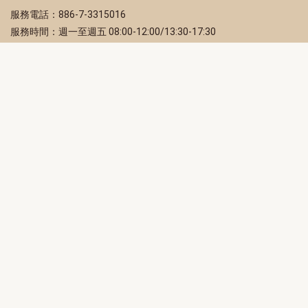
服務電話：886-7-3315016
服務時間：週一至週五 08:00-12:00/13:30-17:30
服務地址：80203 高雄市苓雅區四維三路 2 號 2 樓
訂閱電子報
立即填寫 Email，訂閱高雄畫刊電子期刊
訂閱
取消訂閱
訂閱將視為您已了解並同意本站
隱私權政策
此網站受reCAPTCHA和Google保護
隱私政策
和
服務條款
適用。
高雄市政府新聞局Facebook粉絲專頁
高雄市政府Line官方帳號
高雄市政府Instagram官方帳號
高雄市政府Twitter官方帳號
高雄市政府Youtube頻道
高雄市政府新聞局