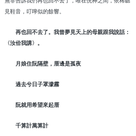
無非告訴我們再也回不去了，唯在恍神之間，依稀聽
見鞋音，叮嚀似的餘響。
再也回不去了。我曾夢見天上的母親跟我說話：
〈汝佮我講〉。
月娘住阮隔壁，厝邊是孤夜
過去兮日子罩濛霧
阮就用希望來起厝
千算計萬算計