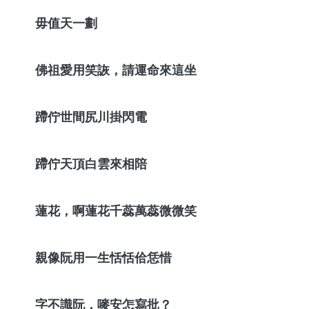
毋值天一劃
佛祖愛用笑詼，請運命來這坐
蹛佇世間尻川掛閃電
蹛佇天頂白雲來相陪
蓮花，啊蓮花千蕊萬蕊微微笑
親像阮用一生恬恬佮恁惜
字不識阮，嘜安怎寫批？