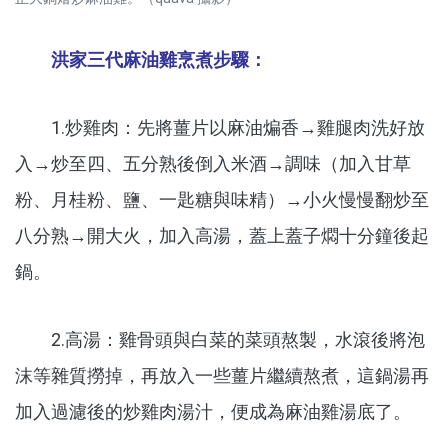
洪家三代麻油雞烹煮步驟：
1.炒雞肉：先將薑片以麻油煸香→雞腿肉洗好放
入→炒至四、五分熟後倒入米酒→調味（加入甘草
粉、月桂粉、鹽、一匙糖與味精）→小火慢慢翻炒至
八分熟→開大火，加入高湯，蓋上蓋子燜十分鐘後起
鍋。
2.高湯：雞骨頭與白菜的菜頭熬製，水滾後將泡
沫等雜質撈掉，再放入一些薑片繼續熬煮，這鍋湯再
加入過濾後的炒雞肉湯汁，便成為麻油雞湯底了。