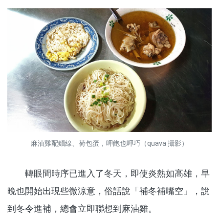
麻油雞配麵線、荷包蛋，呷飽也呷巧（quava·攝影）
轉眼間時序已進入了冬天，即使炎熱如高雄，早
晚也開始出現些微涼意，俗話說「補冬補嘴空」，說
到冬令進補，總會立即聯想到麻油雞。