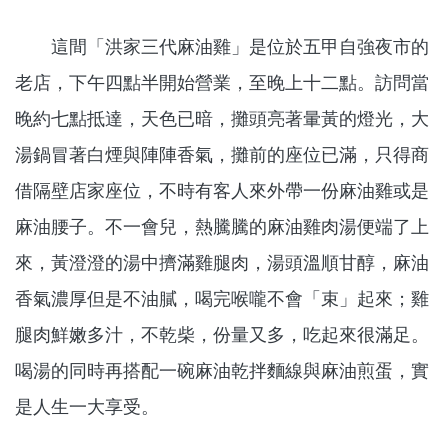
這間「洪家三代麻油雞」是位於五甲自強夜市的
老店，下午四點半開始營業，至晚上十二點。訪問當
晚約七點抵達，天色已暗，攤頭亮著暈黃的燈光，大
湯鍋冒著白煙與陣陣香氣，攤前的座位已滿，只得商
借隔壁店家座位，不時有客人來外帶一份麻油雞或是
麻油腰子。不一會兒，熱騰騰的麻油雞肉湯便端了上
來，黃澄澄的湯中擠滿雞腿肉，湯頭溫順甘醇，麻油
香氣濃厚但是不油膩，喝完喉嚨不會「束」起來；雞
腿肉鮮嫩多汁，不乾柴，份量又多，吃起來很滿足。
喝湯的同時再搭配一碗麻油乾拌麵線與麻油煎蛋，實
是人生一大享受。