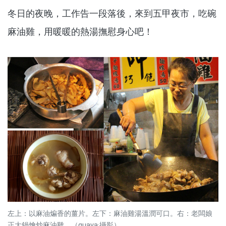
冬日的夜晚，工作告一段落後，來到五甲夜市，吃碗
麻油雞，用暖暖的熱湯撫慰身心吧！
左上：以麻油煸香的薑片。左下：麻油雞湯溫潤可口。右：老闆娘
正大鍋燴炒麻油雞。（quava·攝影）