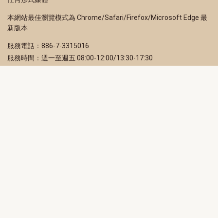
本網站最佳瀏覽模式為 Chrome/Safari/Firefox/Microsoft Edge 最
新版本
服務電話：886-7-3315016
服務時間：週一至週五 08:00-12:00/13:30-17:30
服務地址：80203 高雄市苓雅區四維三路 2 號 2 樓
訂閱電子報
立即填寫 Email，訂閱高雄畫刊電子期刊
訂閱
取消訂閱
訂閱將視為您已了解並同意本站
隱私權政策
此網站受reCAPTCHA和Google保護
隱私政策
和
服務條款
適用。
高雄市政府新聞局Facebook粉絲專頁
高雄市政府Line官方帳號
高雄市政府Instagram官方帳號
高雄市政府Twitter官方帳號
高雄市政府Youtube頻道