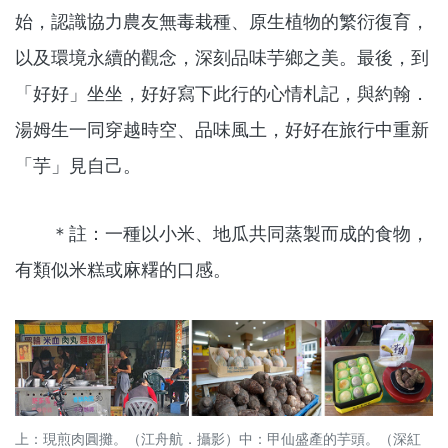
始，認識協力農友無毒栽種、原生植物的繁衍復育，
以及環境永續的觀念，深刻品味芋鄉之美。最後，到
「好好」坐坐，好好寫下此行的心情札記，與約翰．
湯姆生一同穿越時空、品味風土，好好在旅行中重新
「芋」見自己。
＊註：一種以小米、地瓜共同蒸製而成的食物，
有類似米糕或麻糬的口感。
上：現煎肉圓攤。（江舟航．攝影）中：甲仙盛產的芋頭。（深紅