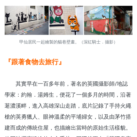
甲仙居民一起繪製的貓巷壁畫。（深紅騎士．攝影）
『跟著食物去旅行』
其實早在一百多年前，著名的英國攝影師/地誌
學家：約翰．湯姆生，便花了一個多月的時間，沿著
荖濃溪畔，進入高雄深山走踏，底片記錄了手持火繩
槍的英勇獵人、眼神溫柔的平埔婦女，以及由茅竹搭
建而成的傳統住屋，也描繪出當時的原始生活樣貌。