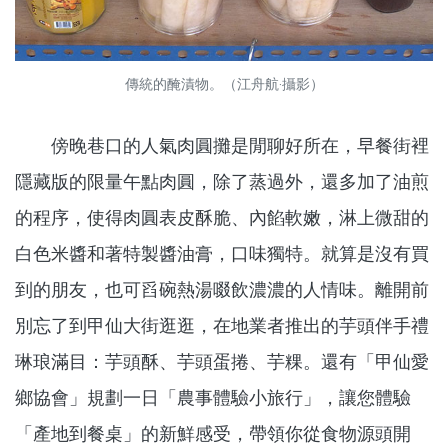
傳統的醃漬物。（江舟航‧攝影）
傍晚巷口的人氣肉圓攤是閒聊好所在，早餐街裡
隱藏版的限量午點肉圓，除了蒸過外，還多加了油煎
的程序，使得肉圓表皮酥脆、內餡軟嫩，淋上微甜的
白色米醬和著特製醬油膏，口味獨特。就算是沒有買
到的朋友，也可舀碗熱湯啜飲濃濃的人情味。離開前
別忘了到甲仙大街逛逛，在地業者推出的芋頭伴手禮
琳琅滿目：芋頭酥、芋頭蛋捲、芋粿。還有「甲仙愛
鄉協會」規劃一日「農事體驗小旅行」，讓您體驗
「產地到餐桌」的新鮮感受，帶領你從食物源頭開