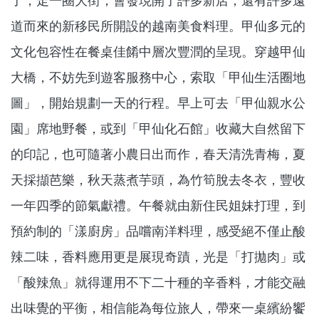
了，走一圈大街，會發現開了許多新店，還有許多遠
道而來的新移民所開設的越南美食料理。甲仙多元的
文化包容性在餐桌佳餚中層次豐潤的呈現。穿越甲仙
大橋，不妨先到遊客服務中心，索取「甲仙生活圈地
圖」，開始規劃一天的行程。早上可去「甲仙親水公
園」席地野餐，或到「甲仙化石館」收藏大自然留下
的印記，也可隨著小農日出而作，春天清洗青梅，夏
天採擷芭樂，秋天蒸煮芋頭，為竹筍脫去冬衣，豐收
一年四季的節氣獻禮。午餐就由新住民姐妹打理，到
預約制的「漾廚房」品嚐南洋料理，感受絕不僅止酸
辣二味，香料應用更是展現奇蹟，光是「打拋肉」或
「酸辣魚」就得運用不下二十種的辛香料，才能交融
出味覺的平衡，相信能為每位旅人，帶來一桌繽紛饗