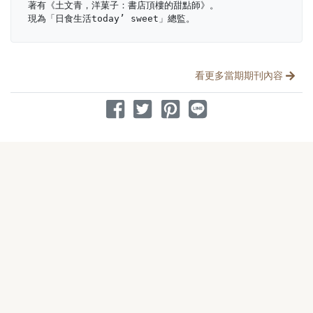
著有《土文青，洋菓子：書店頂樓的甜點師》。
現為「日食生活today’ sweet」總監。
分享文章
看更多當期期刊內容
分享到 Facebook
分享到 Twitter
分享到 Pinterest
分享到 Line