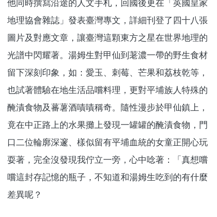
他同時撰寫沿途的人文手札，回國後更在「英國皇家
地理協會雜誌」發表臺灣專文，詳細刊登了四十八張
圖片及對應文章，讓臺灣這顆東方之星在世界地理的
光譜中閃耀著。湯姆生對甲仙到荖濃一帶的野生食材
留下深刻印象，如：愛玉、刺莓、芒果和荔枝乾等，
也試著體驗在地生活品嚐料理，更對平埔族人特殊的
醃漬食物及蕃薯酒嘖嘖稱奇。隨性漫步於甲仙鎮上，
竟在中正路上的水果攤上發現一罐罐的醃漬食物，門
口二位輪廓深邃、樣似留有平埔血統的女童正開心玩
耍著，完全沒發現我佇立一旁，心中唸著：「真想嚐
嚐這封存記憶的瓶子，不知道和湯姆生吃到的有什麼
差異呢？