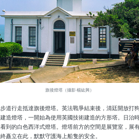
旗後燈塔（攝影‧楊紘興）
道行走抵達旗後燈塔。英法戰爭結束後，清廷開放打狗
而建造燈塔，一開始為使用英國技術建造的方形塔。日治
在看到的白色西洋式燈塔。燈塔前方的空間是展覽室，展
始終矗立在此，默默守護海上船隻的安全。