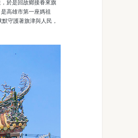
住，於是回故鄉接眷來旗
，是高雄市第一座媽祖
默默守護著旗津與人民，