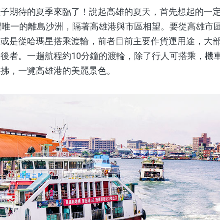
期待的夏季來臨了！說起高雄的夏天，首先想起的一定
裡唯一的離島沙洲，隔著高雄港與市區相望。要從高雄市
道或是從哈瑪星搭乘渡輪，前者目前主要作貨運用途，大
後者。一趟航程約10分鐘的渡輪，除了行人可搭乘，機
吹拂，一覽高雄港的美麗景色。