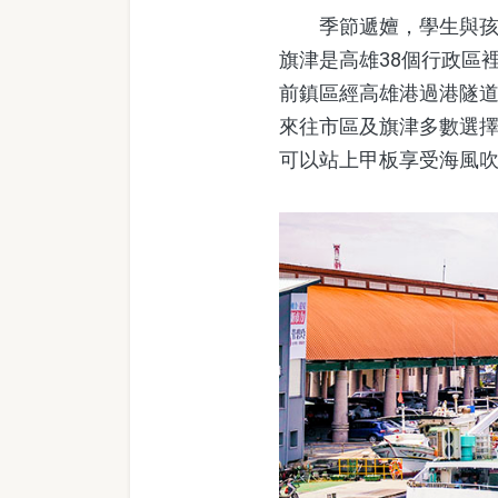
季節遞嬗，學生與孩子
旗津是高雄38個行政區
前鎮區經高雄港過港隧
來往市區及旗津多數選擇
可以站上甲板享受海風