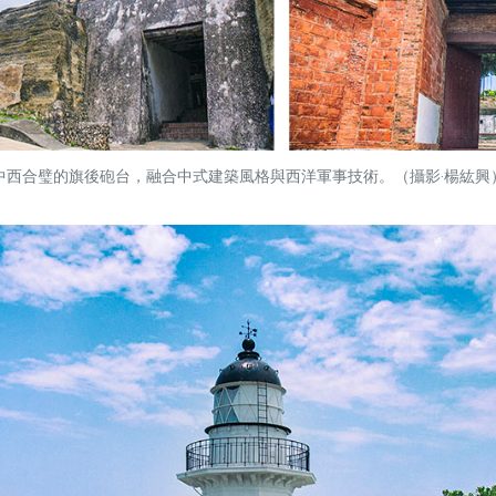
中西合璧的旗後砲台，融合中式建築風格與西洋軍事技術。（攝影‧楊紘興