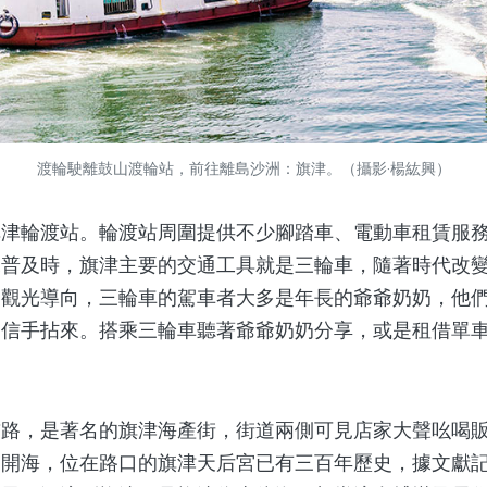
渡輪駛離鼓山渡輪站，前往離島沙洲：旗津。（攝影‧楊紘興）
輪渡站。輪渡站周圍提供不少腳踏車、電動車租賃服務
未普及時，旗津主要的交通工具就是三輪車，隨著時代改
為觀光導向，三輪車的駕車者大多是年長的爺爺奶奶，他
皆信手拈來。搭乘三輪車聽著爺爺奶奶分享，或是租借單
，是著名的旗津海產街，街道兩側可見店家大聲吆喝販
不開海，位在路口的旗津天后宮已有三百年歷史，據文獻