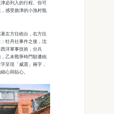
津必列入的行程。你可
吃，感受旗津的小漁村氛
著左方往砲台，右方往
段：牡丹社事件之後，沈
與西洋軍事技術，分兵
額，乙未戰爭時門額遭砲
虛字呈現「威震」兩字，
的細心與貼心。