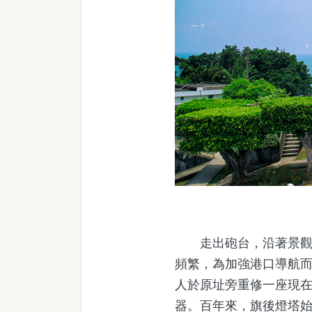
走出砲台，沿著景觀步
頻繁，為加強港口導航
人於原址旁重修一座現
器。百年來，旗後燈塔