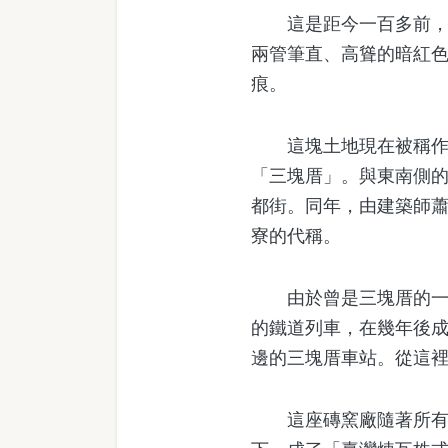
這是距今一百多前，先
兩管筆直、高聳的暗紅
痕。
這塊土地現在被稱作「
「三塊厝」。與東南側的
都街。同年，由建築師
寮的代稱。
由於曾是三塊厝的一部
的鐵道列車，在幾年後
邊的三塊厝車站。從這
這座磚窯廠隨著所有人