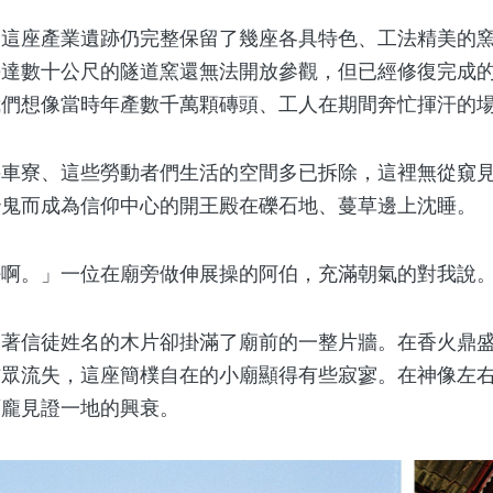
座產業遺跡仍完整保留了幾座各具特色、工法精美的窯
長達數十公尺的隧道窯還無法開放參觀，但已經修復完成
我們想像當時年產數千萬顆磚頭、工人在期間奔忙揮汗的
寮、這些勞動者們生活的空間多已拆除，這裡無從窺見
治鬼而成為信仰中心的開王殿在礫石地、蔓草邊上沈睡。
。」一位在廟旁做伸展操的阿伯，充滿朝氣的對我說
信徒姓名的木片卻掛滿了廟前的一整片牆。在香火鼎盛
信眾流失，這座簡樸自在的小廟顯得有些寂寥。在神像左
面龐見證一地的興衰。