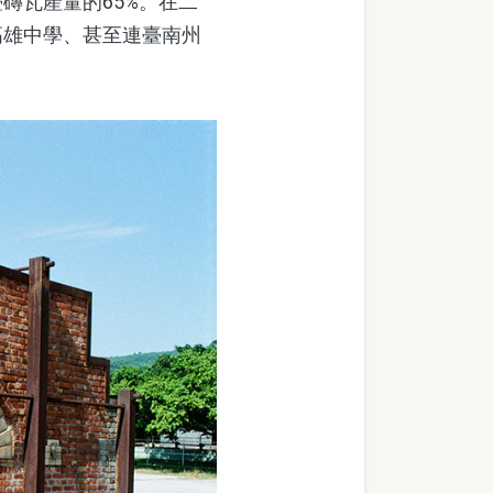
磚瓦產量的65%。在二
高雄中學、甚至連臺南州