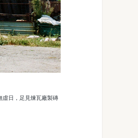
無虛日，足見煉瓦廠製磚