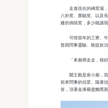
走進現在的磚窯場，這
八卦窯、實驗窯、以及
建的倒燄窯，多少能讓
可惜當年的工寮、牛車
曾因問事靈驗、能捉妖
「來廟裡走走，很好啊
開王殿是座小廟，寫著
前來問事的信眾。隨著
首，頂著金漆褪盡黝黑