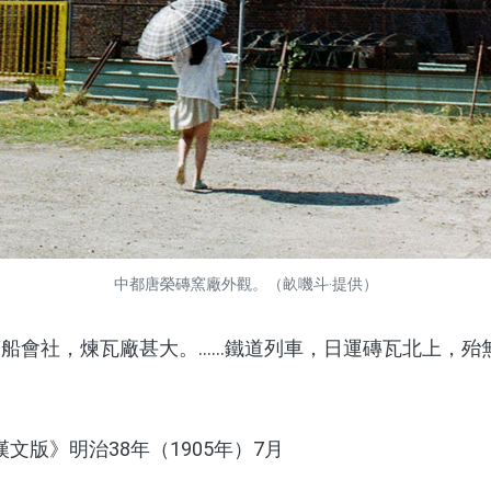
中都唐榮磚窯廠外觀。（畝嘰斗‧提供）
會社，煉瓦廠甚大。……鐵道列車，日運磚瓦北上，殆
版》明治38年（1905年）7月