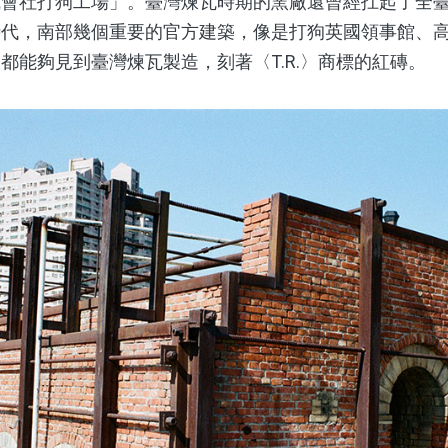
會社打狗工場」。臺灣煉瓦時期的窯廠還曾經扛起了全臺
時代，南部幾個重要的官方建築，像是打狗英國領事館、
都能夠見到臺灣煉瓦製造，刻著〈T.R.〉商標的紅磚。