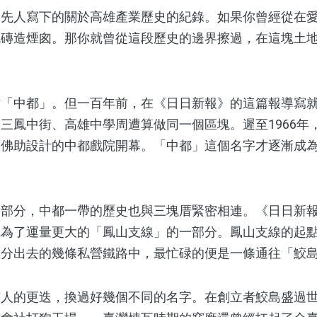
人寫下的關於高雄產業歷史的紀錄。如果你曾經從在愛
色磚造煙囪。那你就曾從這段歷史的邊界擦過，在這塊土
中都」。但一百年前，在《日日新報》的這篇報導寫就
三鳳中街、高雄中學周遭算做同一個區塊。遲至1966年
蕭佛助設計的中都戲院開幕。「中都」這個名字才逐漸成
分，中都一帶的歷史也與三塊厝緊密相連。《日日新報
成為了運量更大的「鳳山支線」的一部分。鳳山支線的起
裡分出去的幾條私營鐵路中，最忙碌的便是一條通往「鮫
的更迭，換過好幾個不同的名字。在創立者鮫島盛過世