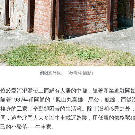
倒燄窯外觀。（畝嘰斗‧攝影）
於愛河氾濫帶上而鮮有人居的中都，隨著產業進駐開始
隨著1937年甫開通的「鳳山丸高雄－馬公」航線，而從
了棲身的工寮，辛勤卻困苦的生活著。除了澎湖移民之外
不同，這些北門人大多以牛車載運為業，用低廉的價格幫
己的小聚落──牛車寮。