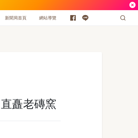
新聞局首頁
網站導覽
的直矗老磚窯