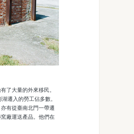
有了大量的外來移民。
澎湖遷入的勞工佔多數。
，亦有從臺南北門一帶遷
磚窯廠運送產品。他們在