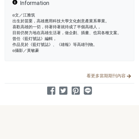
Information
◎文／江雅筑
出生於苗栗，高雄應用科技大學文化創意產業系畢業。
喜歡高雄的一切，待著待著就待成了半個高雄人，
目前仍努力地在高雄生活著，做企劃、插畫、也寫各種文案。
曾任《藍灯號誌》編輯，
作品見於《藍灯號誌》、《雄報》等高雄刊物。
◎攝影／黃敏豪
分享文章
看更多當期期刊內容
分享到 Facebook
分享到 Twitter
分享到 Pinterest
分享到 Line