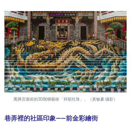
萬興宮廟前的3D階梯藝術「祥龍吐珠」。（黃敏豪‧攝影）
巷弄裡的社區印象——前金彩繪街