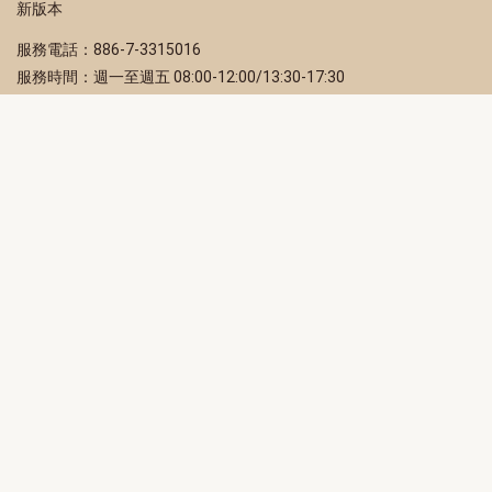
新版本
服務電話：886-7-3315016
服務時間：週一至週五 08:00-12:00/13:30-17:30
服務地址：80203 高雄市苓雅區四維三路 2 號 2 樓
訂閱電子報
立即填寫 Email，訂閱高雄畫刊電子期刊
訂閱
取消訂閱
訂閱將視為您已了解並同意本站
隱私權政策
此網站受reCAPTCHA和Google保護
隱私政策
和
服務條款
適用。
高雄市政府新聞局Facebook粉絲專頁
高雄市政府Line官方帳號
高雄市政府Instagram官方帳號
高雄市政府Twitter官方帳號
高雄市政府Youtube頻道
高雄市政府新聞局