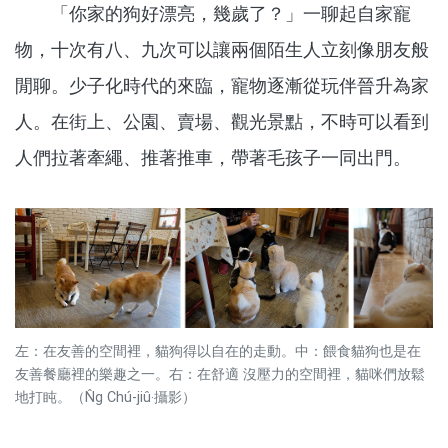
「你家的狗好漂亮，幾歲了？」一聊起自家寵
物，十次有八、九次可以讓兩個陌生人立刻像朋友般
閒聊。少子化時代的來臨，寵物逐漸從玩伴晉升為家
人。在街上、公園、賣場、觀光景點，不時可以看到
人們拉著牽繩、推著推車，帶著毛孩子一同出門。
左：在友善的空間裡，貓狗得以自在的走動。中：餵食貓狗也是在
友善餐廳裡的樂趣之一。右：在舒適 沒壓力的空間裡，貓咪們放鬆
地打盹。（N̂g Chú-jiû‧攝影）