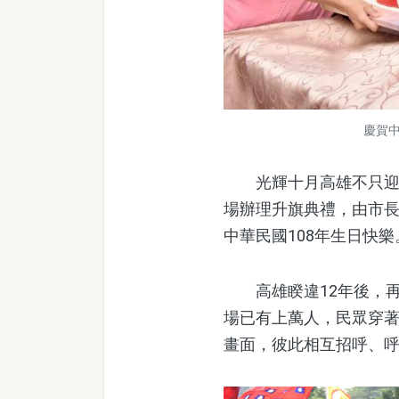
慶賀
光輝十月高雄不只迎來
場辦理升旗典禮，由市
中華民國108年生日快樂
高雄睽違12年後，再
場已有上萬人，民眾穿
畫面，彼此相互招呼、