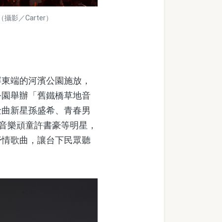
影／Carter）
東端的河濱公園施放，
公園舉辦「舊鐵橋草地音
金曲新星孫盛希、青春男
、音樂頑童許書豪等明星，
抒情歌曲，讓台下民眾聽