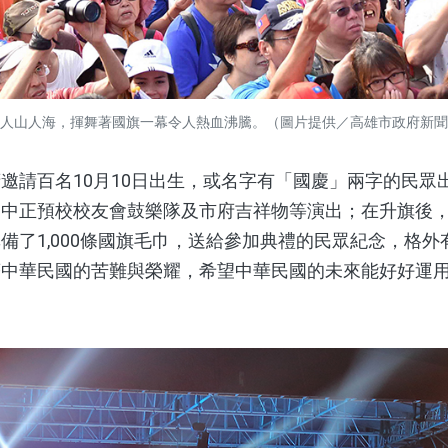
人山人海，揮舞著國旗一幕令人熱血沸騰。（圖片提供／高雄市政府新聞
請百名10月10日出生，或名字有「國慶」兩字的民眾
、中正預校校友會鼓樂隊及市府吉祥物等演出；在升旗後
備了1,000條國旗毛巾，送給參加典禮的民眾紀念，格
著中華民國的苦難與榮耀，希望中華民國的未來能好好運