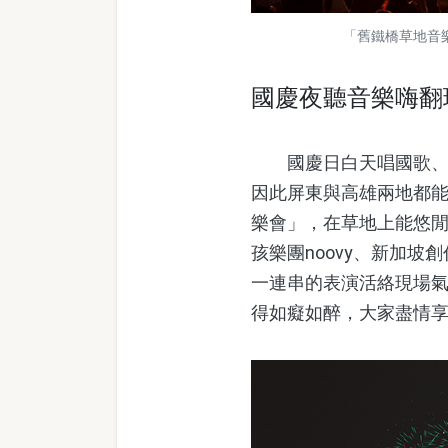
「舊鐵橋草地音樂
國慶夜聽音樂嗨翻
國慶日白天唱國歌、看
因此屏東與高雄兩地都
樂會」，在草地上能悠
孩樂團noovy、新加
一連串的表演活絡現場
得如癡如醉，大家盡情