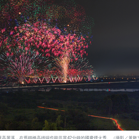
著高屏溪，在舊鐵橋高雄端也能共賞42分鐘的國慶煙火秀。（攝影／黃敬