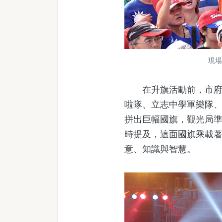
現場
在升旗活動前，市府邀
啦隊、立志中學軍樂隊
拼出巨幅國旗，觀光局準
時提及，這面國旗乘載
意、知識與智慧。