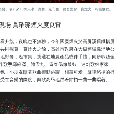
會」吸引來13萬人潮，野餐、逛市集、聽音樂會、賞煙火，相當愜意。（攝
現場 賞璀璨煙火度良宵
升旗，夜晚也不無聊，今年國慶煙火於高屏溪舊鐵橋屏
能共同觀賞。賞煙火之餘，高雄市政府在大樹舊鐵橋溼地
閒地野餐，逛市集，挑選在地農產品或伴手禮，同步聆聽
坡創作歌手邱鋒澤、陳零九、青春偶像鼓鼓、迷幻歌姬家家
氣氛，小朋友隨著歌曲擺動跳躍，相當可愛；旋律悠揚的
享受在音樂的國度，興致高昂地跟著節拍一曲一曲唱著。