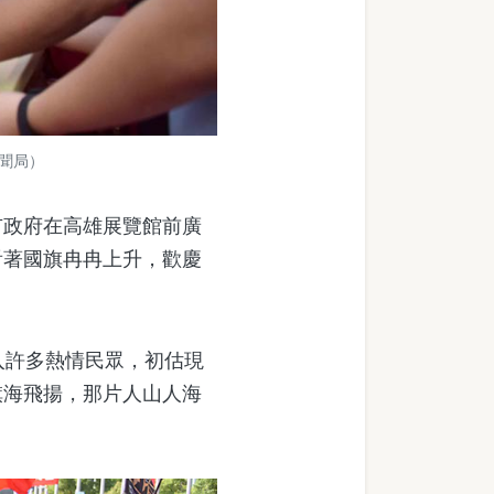
聞局）
政府在高雄展覽館前廣
看著國旗冉冉上升，歡慶
入許多熱情民眾，初估現
旗海飛揚，那片人山人海