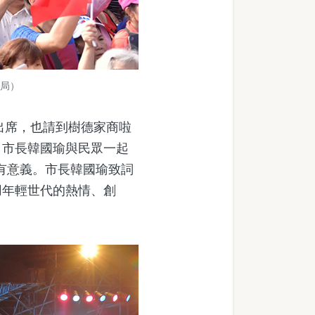
局）
出席，也請到樹德家商啦
，市長韓國瑜與民眾一起
外有意義。市長韓國瑜致詞
用年輕世代的熱情、創