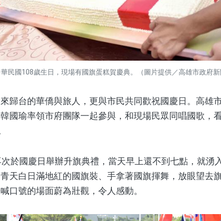
中華民國108歲生日，現場有國旗蛋糕賀慶典。（圖片提供／高雄市政府新
歸台的華僑與旅人，更與市民共同歡祝國慶日。高雄市
長韓國瑜率領市府團隊一起參與，和現場民眾同唱國歌，
。
次於國慶日舉辦升旗典禮，當天早上還不到七點，就湧
著青天白日滿地紅的國旗裝、手拿著國旗揮舞，放眼望去
呼喊口號的場面蔚為壯觀，令人感動。