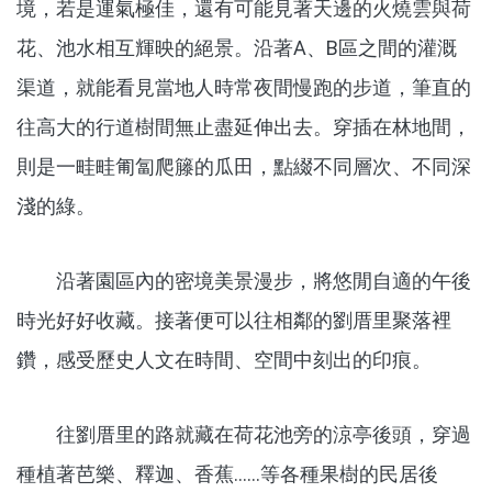
境，若是運氣極佳，還有可能見著天邊的火燒雲與荷
花、池水相互輝映的絕景。沿著A、B區之間的灌溉
渠道，就能看見當地人時常夜間慢跑的步道，筆直的
往高大的行道樹間無止盡延伸出去。穿插在林地間，
則是一畦畦匍匐爬籐的瓜田，點綴不同層次、不同深
淺的綠。
沿著園區內的密境美景漫步，將悠閒自適的午後
時光好好收藏。接著便可以往相鄰的劉厝里聚落裡
鑽，感受歷史人文在時間、空間中刻出的印痕。
往劉厝里的路就藏在荷花池旁的涼亭後頭，穿過
種植著芭樂、釋迦、香蕉……等各種果樹的民居後