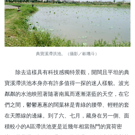
典寶溪滯洪池。（攝影／畝嘰斗）
除去這樣具有科技感獨特景觀，開闊且平坦的典
寶溪滯洪池本身亦有許多值得一探的迷人樣貌。波光
粼粼的水池映照著隨著南風而逐漸湛藍的天空，在它
們之間，鬱鬱蔥蔥的闊葉林是青綠的腰帶、輕輕的套
在天際線的邊緣。到了六、七月，藏身在另一側、面
積較小的A區滯洪池更是近幾年相當熱門的賞荷密