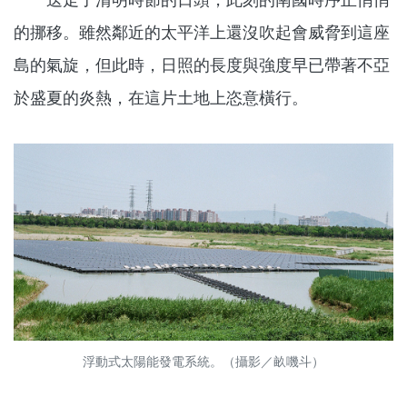
的挪移。雖然鄰近的太平洋上還沒吹起會威脅到這座
島的氣旋，但此時，日照的長度與強度早已帶著不亞
於盛夏的炎熱，在這片土地上恣意橫行。
浮動式太陽能發電系統。（攝影／畝嘰斗）