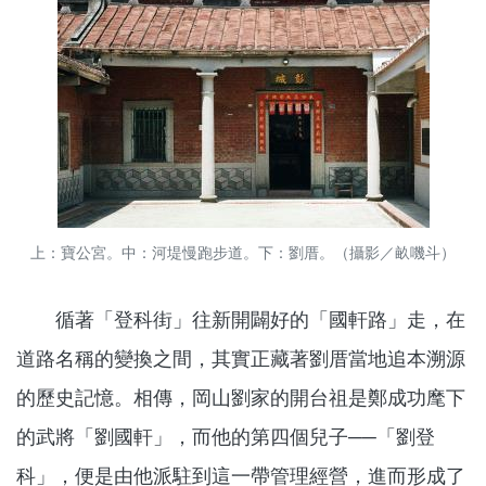
上：寶公宮。中：河堤慢跑步道。下：劉厝。（攝影／畝嘰斗）
循著「登科街」往新開闢好的「國軒路」走，在
道路名稱的變換之間，其實正藏著劉厝當地追本溯源
的歷史記憶。相傳，岡山劉家的開台祖是鄭成功麾下
的武將「劉國軒」，而他的第四個兒子──「劉登
科」，便是由他派駐到這一帶管理經營，進而形成了