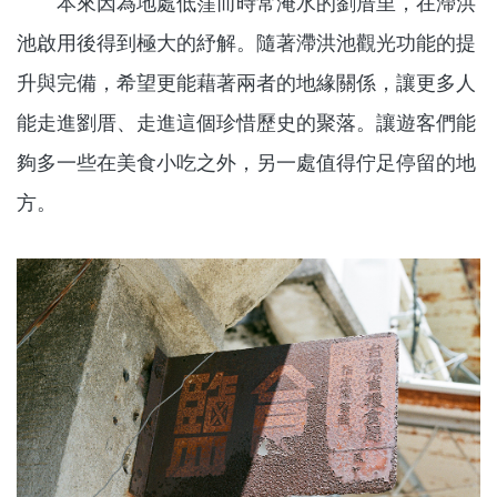
本來因為地處低窪而時常淹水的劉厝里，在滯洪
池啟用後得到極大的紓解。隨著滯洪池觀光功能的提
升與完備，希望更能藉著兩者的地緣關係，讓更多人
能走進劉厝、走進這個珍惜歷史的聚落。讓遊客們能
夠多一些在美食小吃之外，另一處值得佇足停留的地
方。