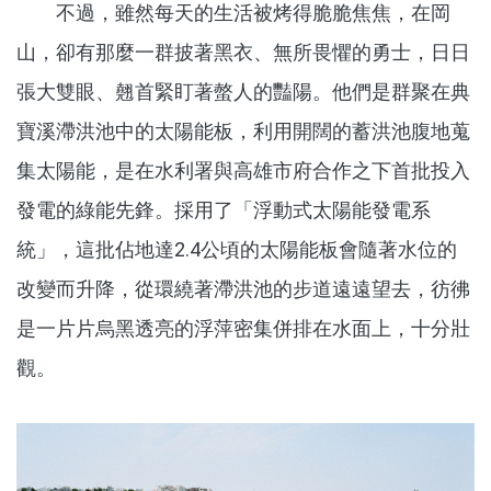
不過，雖然每天的生活被烤得脆脆焦焦，在岡
山，卻有那麼一群披著黑衣、無所畏懼的勇士，日日
張大雙眼、翹首緊盯著螫人的豔陽。他們是群聚在典
寶溪滯洪池中的太陽能板，利用開闊的蓄洪池腹地蒐
集太陽能，是在水利署與高雄市府合作之下首批投入
發電的綠能先鋒。採用了「浮動式太陽能發電系
統」，這批佔地達2.4公頃的太陽能板會隨著水位的
改變而升降，從環繞著滯洪池的步道遠遠望去，彷彿
是一片片烏黑透亮的浮萍密集併排在水面上，十分壯
觀。