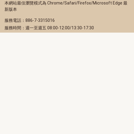
本網站最佳瀏覽模式為 Chrome/Safari/Firefox/Microsoft Edge 最
新版本
服務電話：886-7-3315016
服務時間：週一至週五 08:00-12:00/13:30-17:30
服務地址：80203 高雄市苓雅區四維三路 2 號 2 樓
訂閱電子報
立即填寫 Email，訂閱高雄畫刊電子期刊
訂閱
取消訂閱
訂閱將視為您已了解並同意本站
隱私權政策
此網站受reCAPTCHA和Google保護
隱私政策
和
服務條款
適用。
高雄市政府新聞局Facebook粉絲專頁
高雄市政府Line官方帳號
高雄市政府Instagram官方帳號
高雄市政府Twitter官方帳號
高雄市政府Youtube頻道