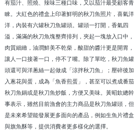
有茄汁、照燒、辣味三種口味，又以茄汁最受顧客青
睞。大紅色的禮盒上印著鮮明的秋刀魚照片，喜氣洋
洋，內裝有六罐秋刀魚罐頭。罐頭一打開，香氣四
溢，滿滿的秋刀魚塊整齊排列，夾起一塊放入口中，
肉質細緻，油潤鮮美不乾柴，酸甜的醬汁更是開胃，
讓人一口接著一口，停不了嘴。除了單吃，秋刀魚罐
頭還可與洋蔥絲一起做成「涼拌秋刀魚」；壓碎後加
入蔥花與蛋，成為「魚香煎蛋」，甚至可以煮成番茄
秋刀魚鍋或是秋刀魚炒飯，方便又美味。黃昭欽總幹
事表示，雖然目前漁會的主力商品是秋刀魚罐頭，但
是未來希望能發展更多面向的產品，例如生魚片禮盒
與旗魚酥等，提供消費者更多樣化的選擇。