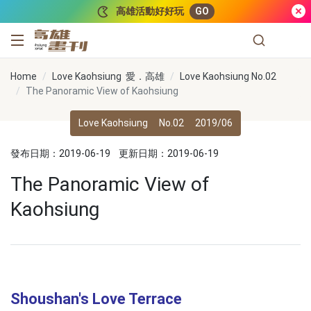
跳到主要內容
高雄活動好好玩
GO
高雄畫刊
Home
Love Kaohsiung 愛．高雄
Love Kaohsiung No.02
The Panoramic View of Kaohsiung
Love Kaohsiung
No.02
2019/06
發布日期：2019-06-19
更新日期：2019-06-19
The Panoramic View of
Kaohsiung
Shoushan's Love Terrace