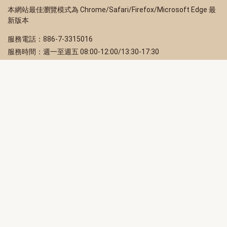
本網站最佳瀏覽模式為 Chrome/Safari/Firefox/Microsoft Edge 最
新版本
服務電話：886-7-3315016
服務時間：週一至週五 08:00-12:00/13:30-17:30
服務地址：80203 高雄市苓雅區四維三路 2 號 2 樓
訂閱電子報
立即填寫 Email，訂閱高雄畫刊電子期刊
訂閱
取消訂閱
訂閱將視為您已了解並同意本站
隱私權政策
此網站受reCAPTCHA和Google保護
隱私政策
和
服務條款
適用。
高雄市政府新聞局Facebook粉絲專頁
高雄市政府Line官方帳號
高雄市政府Instagram官方帳號
高雄市政府Twitter官方帳號
高雄市政府Youtube頻道