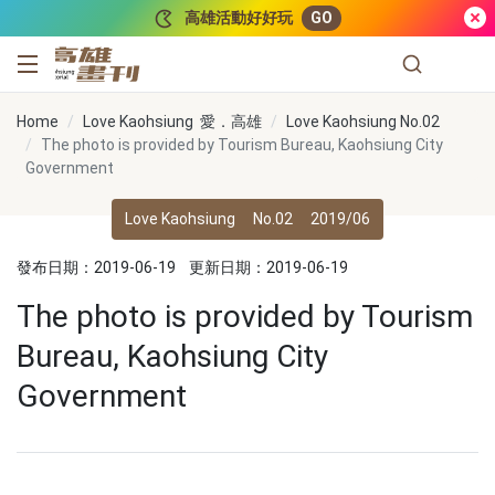
跳到主要內容
高雄活動好好玩
GO
高雄畫刊
Home
Love Kaohsiung 愛．高雄
Love Kaohsiung No.02
The photo is provided by Tourism Bureau, Kaohsiung City
Government
Love Kaohsiung
No.02
2019/06
發布日期：2019-06-19
更新日期：2019-06-19
The photo is provided by Tourism
Bureau, Kaohsiung City
Government