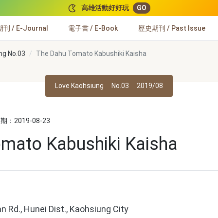
高雄活動好好玩
GO
 / E-Journal
電子書 / E-Book
歷史期刊 / Past Issue
ng No.03
The Dahu Tomato Kabushiki Kaisha
Love Kaohsiung
No.03
2019/08
：2019-08-23
mato Kabushiki Kaisha
n Rd., Hunei Dist., Kaohsiung City