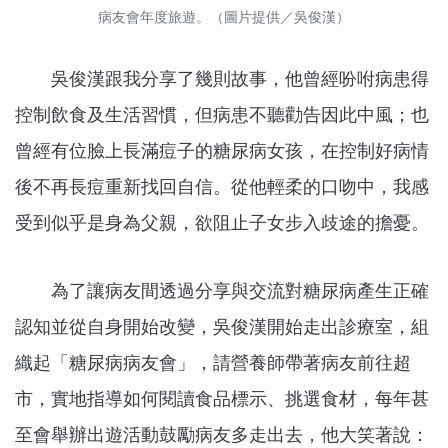
病友會年度旅遊。（圖片提供／吳俊漢）
吳俊漢跟我分享了幾則故事，他曾經吩咐病患得
控制飲食及生活習慣，但病患不聽勸告因此中風；也
曾經有位臉上長滿痘子的糖尿病女孩，在控制好病情
後不再長痘重新找回自信。從他輕柔的口吻中，我感
受到似乎是身為父親，欲阻止子女步入歧途的擔憂。
為了讓病友間透過分享與交流對糖尿病產生正確
認知並從自身開始改變，吳俊漢開始走出診療室，組
織起「糖尿病病友會」，請營養師帶著病友前往超
市，實地指導如何閱讀食品標示、挑選食材，每年甚
至會舉辦出遊活動鼓勵病友多走出去，他大笑著說：