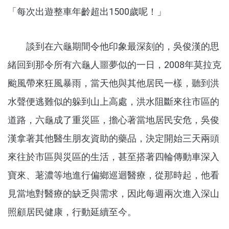
「每次出遊整車年齡超出1500歲呢！」
談到在六龜期間令他印象最深刻的，吳俊漢的思
緒回到那令所有六龜人噩夢似的一日，2008年莫拉克
颱風帶來狂風暴雨，當天他與其他居民一樣，聽到洪
水聲便逃難似的躲到山上高處，洪水阻斷來往市區的
道路，六龜成了重災區，擔心著當地居民安危，吳俊
漢拿著其他醫生朋友資助的藥品，決定開始三天兩頭
來往於市區與災區的生活，甚至搭著四輪傳動車深入
寶來、荖濃等地進行偏鄉巡迴醫療，從那時起，他看
見當地對醫療的缺乏與需求，因此每週兩次進入深山
照顧居民健康，行動延續至今。