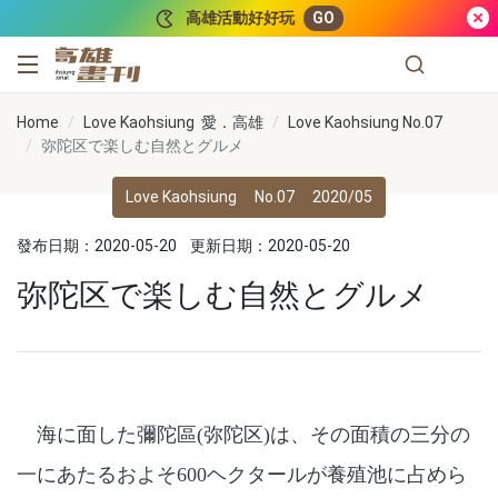
跳到主要內容
高雄活動好好玩
GO
高雄畫刊
Home
Love Kaohsiung 愛．高雄
Love Kaohsiung No.07
弥陀区で楽しむ自然とグルメ
Love Kaohsiung
No.07
2020/05
發布日期：2020-05-20
更新日期：2020-05-20
弥陀区で楽しむ自然とグルメ
海に面した彌陀區(弥陀区)は、その面積の三分の
一にあたるおよそ600ヘクタールが養殖池に占めら