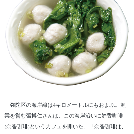
弥陀区の海岸線は4キロメートルにもおよぶ。漁
業を営む張博仁さんは、この海岸沿いに餘香咖啡
(余香珈琲)というカフェを開いた。「余香珈琲は、