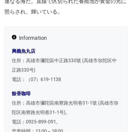
連なる海だ。直線で区切られた養殖池が黄金の光に
照らされ、輝いている。
Information
興義魚丸店
住所：高雄市彌陀區中正路
330
號
(
高雄市弥陀区中
正路
330
号
)
電話：（
07
）
619-1138
餘香咖啡
住所：高雄市彌陀區南寮路光明巷
31-1
號
(
高雄市弥
陀区南寮路光明巷
31-1
号
)
。
電話：
0925-899-091
。
営業時間：
13:00
～
18:00
。