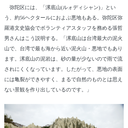
弥陀区には、「漯底山(ルォディシャン)」とい
う、約56ヘクタールにおよぶ悪地もある。弥陀区弥
羅港文史協会でボランティアスタッフを務める張哲
男さんはこう説明する。「漯底山は台湾最大の泥火
山で、台湾で最も海から近い泥火山・悪地でもあり
ます。漯底山の泥岩は、砂の量が少ないので雨で流
されにくくなっています。したがって、悪地の表面
には亀裂ができやすく、まるで自然のものとは思え
ない景観を作り出しているのです。」