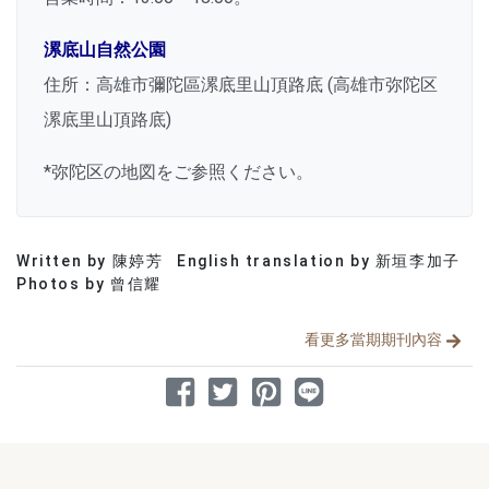
漯底山自然公園
住所：高雄市彌陀區漯底里山頂路底
(
高雄市弥陀区
漯底里山頂路底
)
*
弥陀区の地図をご参照ください。
Written by 陳婷芳
English translation by 新垣李加子
分享文章
Photos by 曾信耀
看更多當期期刊內容
分享到 Facebook
分享到 Twitter
分享到 Pinterest
分享到 Line