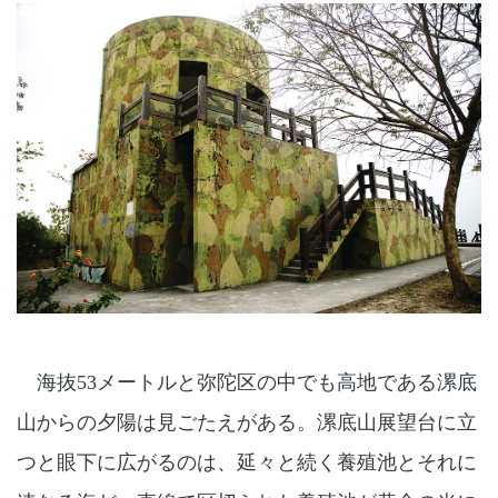
海抜53メートルと弥陀区の中でも高地である漯底
山からの夕陽は見ごたえがある。漯底山展望台に立
つと眼下に広がるのは、延々と続く養殖池とそれに