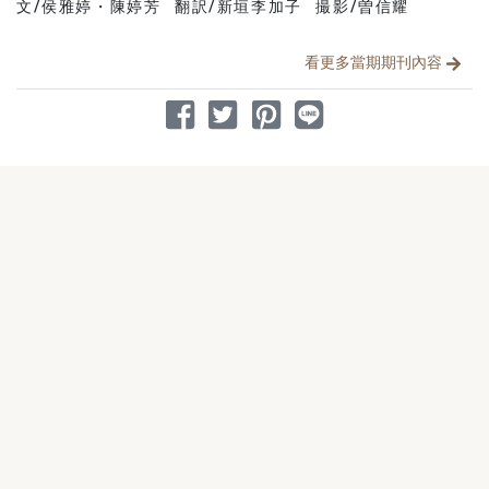
文/侯雅婷・陳婷芳
翻訳/新垣李加子
撮影/曽信耀
分享文章
看更多當期期刊內容
分享到 Facebook
分享到 Twitter
分享到 Pinterest
分享到 Line