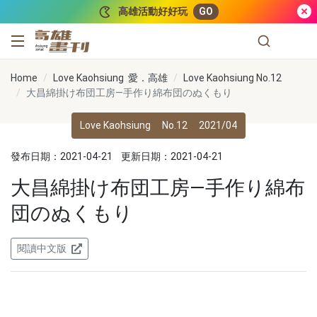
跳到主要內容
高雄活動好好玩
GO
高雄畫刊
Home
Love Kaohsiung 愛．高雄
Love Kaohsiung No.12
大昌綿掛け布団工房―手作り綿布団のぬくもり
Love Kaohsiung
No.12
2021/04
發布日期：2021-04-21
更新日期：2021-04-21
大昌綿掛け布団工房―手作り綿布
団のぬくもり
閱讀中文版