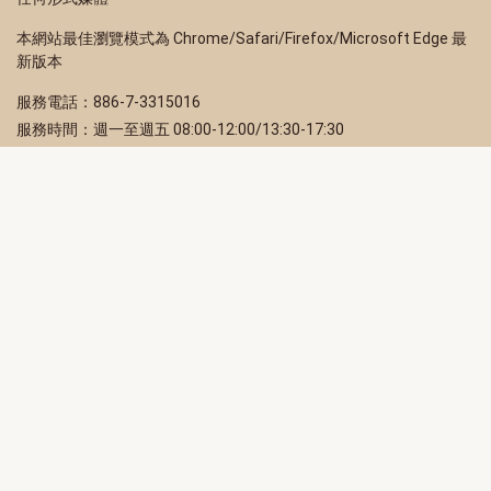
本網站最佳瀏覽模式為 Chrome/Safari/Firefox/Microsoft Edge 最
新版本
服務電話：886-7-3315016
服務時間：週一至週五 08:00-12:00/13:30-17:30
服務地址：80203 高雄市苓雅區四維三路 2 號 2 樓
訂閱電子報
立即填寫 Email，訂閱高雄畫刊電子期刊
訂閱
取消訂閱
訂閱將視為您已了解並同意本站
隱私權政策
此網站受reCAPTCHA和Google保護
隱私政策
和
服務條款
適用。
高雄市政府新聞局Facebook粉絲專頁
高雄市政府Line官方帳號
高雄市政府Instagram官方帳號
高雄市政府Twitter官方帳號
高雄市政府Youtube頻道