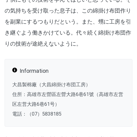
の気持ちを受け取った息子は、この綿掛け布団作り
を副業にするつもりだという。また、甥に工房を引
き継ぐよう働きかけている。代々続く綿掛け布団作
りの技術が途絶えないように。
Information
大昌製棉廠（大昌綿掛け布団工房）
住所：高雄市左營區左營大路6巷61號（高雄市左営
区左営大路6巷61号）
電話：（07）5838185