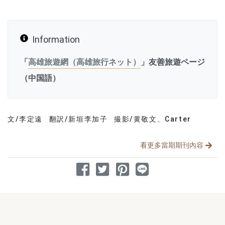
Information
「
高雄旅遊網（高雄旅行ネット）
」友善旅遊ページ
（中国語）
文/李定遠
翻訳/新垣李加子
撮影/黄敬文、Carter
分享文章
看更多當期期刊內容
分享到 Facebook
分享到 Twitter
分享到 Pinterest
分享到 Line