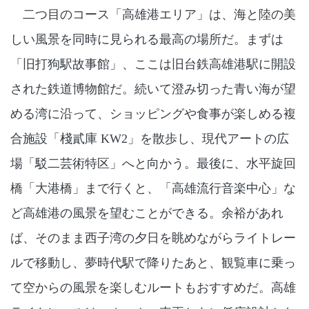
二つ目のコース「高雄港エリア」は、海と陸の美
しい風景を同時に見られる最高の場所だ。まずは
「旧打狗駅故事館」、ここは旧台鉄高雄港駅に開設
された鉄道博物館だ。続いて澄み切った青い海が望
める湾に沿って、ショッピングや食事が楽しめる複
合施設「棧貳庫 KW2」を散歩し、現代アートの広
場「駁二芸術特区」へと向かう。最後に、水平旋回
橋「大港橋」まで行くと、「高雄流行音楽中心」な
ど高雄港の風景を望むことができる。余裕があれ
ば、そのまま西子湾の夕日を眺めながらライトレー
ルで移動し、夢時代駅で降りたあと、観覧車に乗っ
て空からの風景を楽しむルートもおすすめだ。高雄