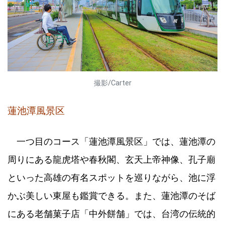
撮影/Carter
蓮池潭風景区
一つ目のコース「蓮池潭風景区」では、蓮池潭の
周りにある龍虎塔や春秋閣、玄天上帝神像、孔子廟
といった高雄の有名スポットを巡りながら、池に浮
かぶ美しい東屋も鑑賞できる。また、蓮池潭のそば
にある老舗菓子店「中外餅舗」では、台湾の伝統的