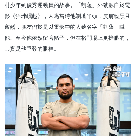
村少年到優秀運動員的故事。「凱薩」外號源自於電
影《猩球崛起》，因為當時他剃著平頭，皮膚黝黑且
蓄鬍，朋友們於是以電影中的人猿名字「凱薩」喊
他。至今他依然留著鬍子，但在格鬥場上更搶眼的，
其實是他堅毅的眼神。