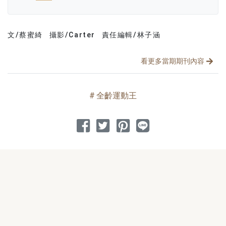
文/蔡蜜綺
攝影/Carter
責任編輯/林子涵
文章分類
分享文章
看更多當期期刊內容
全齡運動王
分享到 Facebook
分享到 Twitter
分享到 Pinterest
分享到 Line