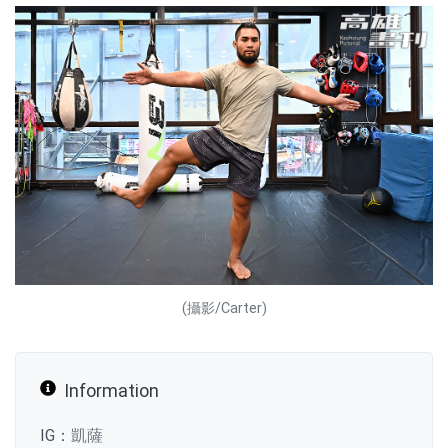
(攝影/Carter)
Information
IG：
凱薩