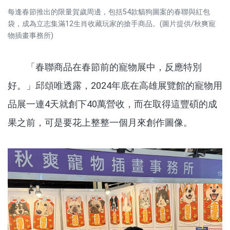
每逢春節推出的限量賀歲周邊，包括54款貓狗圖案的春聯與紅包
袋，成為立志集滿12生肖收藏玩家的搶手商品。(圖片提供/秋爽寵
物插畫事務所)
「春聯商品在春節前的寵物展中，反應特別
好。」邱頌唯透露，
2024
年底在高雄展覽館的寵物用
品展一連
4
天就創下
40
萬營收，而在取得這豐碩的成
果之前，可是要花上整整一個月來創作圖像。