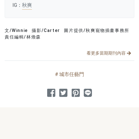
IG：
秋爽
文/Winnie
攝影/Carter
圖片提供/秋爽寵物插畫事務所
文章分類
分享文章
責任編輯/林煥森
看更多當期期刊內容
城市任藝門
分享到 Facebook
分享到 Twitter
分享到 Pinterest
分享到 Line