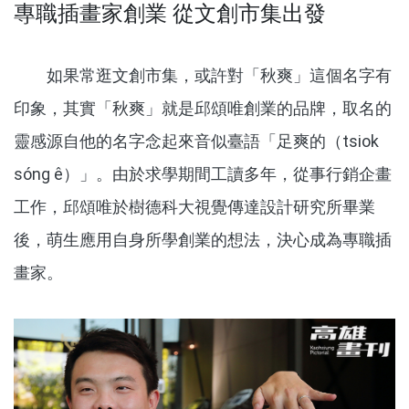
專職插畫家創業 從文創市集出發
如果常逛文創市集，或許對「秋爽」這個名字有
印象，其實「秋爽」就是邱頌唯創業的品牌，取名的
靈感源自他的名字念起來音似臺語「足爽的（tsiok
sóng ê）」。由於求學期間工讀多年，從事行銷企畫
工作，邱頌唯於樹德科大視覺傳達設計研究所畢業
後，萌生應用自身所學創業的想法，決心成為專職插
畫家。