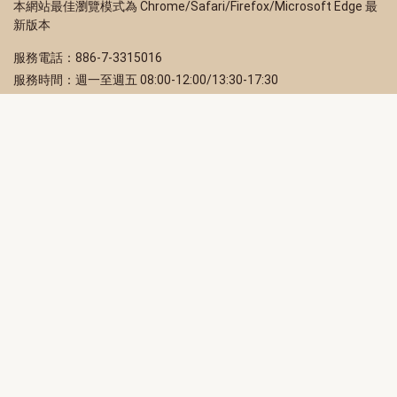
本網站最佳瀏覽模式為 Chrome/Safari/Firefox/Microsoft Edge 最
新版本
服務電話：886-7-3315016
服務時間：週一至週五 08:00-12:00/13:30-17:30
服務地址：80203 高雄市苓雅區四維三路 2 號 2 樓
訂閱電子報
立即填寫 Email，訂閱高雄畫刊電子期刊
訂閱
取消訂閱
訂閱將視為您已了解並同意本站
隱私權政策
此網站受reCAPTCHA和Google保護
隱私政策
和
服務條款
適用。
高雄市政府新聞局Facebook粉絲專頁
高雄市政府Line官方帳號
高雄市政府Instagram官方帳號
高雄市政府Twitter官方帳號
高雄市政府Youtube頻道