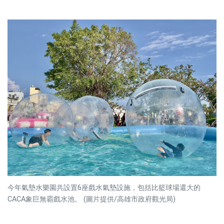
今年氣墊水樂園共設置6座戲水氣墊設施，包括比籃球場還大的
CACA象巨無霸戲水池。 (圖片提供/高雄市政府觀光局)