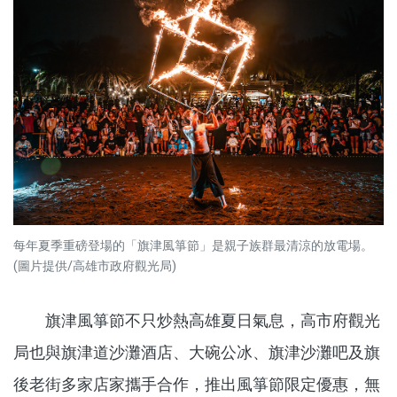
每年夏季重磅登場的「旗津風箏節」是親子族群最清涼的放電場。
(圖片提供/高雄市政府觀光局)
旗津風箏節不只炒熱高雄夏日氣息，高市府觀光
局也與旗津道沙灘酒店、大碗公冰、旗津沙灘吧及旗
後老街多家店家攜手合作，推出風箏節限定優惠，無