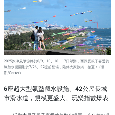
2025旗津風箏節將於8/9、10、16、17日舉辦，而深受親子喜愛的
氣墊水樂園則於7/26、27提前登場，陪伴大家歡樂一整夏！ (攝
影/Carter)
6座超大型氣墊戲水設施、42公尺長城
市滑水道，規模更盛大、玩樂指數爆表