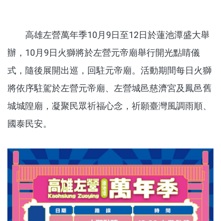
高雄左營萬年季10月9日至12日於蓮池潭盛大舉
辦，10月9日火獅將於左營元帝廟舉行開光點睛儀
式，隨後展開出巡，回駐元帝廟。活動期間每日火獅
將依序駐駕於左營元帝廟、左營城邑慈濟宮及鳳邑舊
城城隍廟，凝聚民眾祈福心念，祈願臺灣風調雨順、
國泰民安。