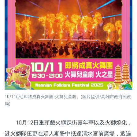
10/11(六)即將成真火舞團-火舞兒童劇。(圖片提供/高雄市政府民政
局)
10月12日重頭戲火獅踩街嘉年華以及火獅燒化，
迓火獅隊伍更在眾人期盼中抵達清水宮前廣場，透過