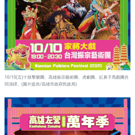
10/10(五)十鼓擊樂團、高雄振宗藝術團、虎劇團、紅鼻子馬戲團共
同演繹。(圖片提供/高雄市政府民政局)