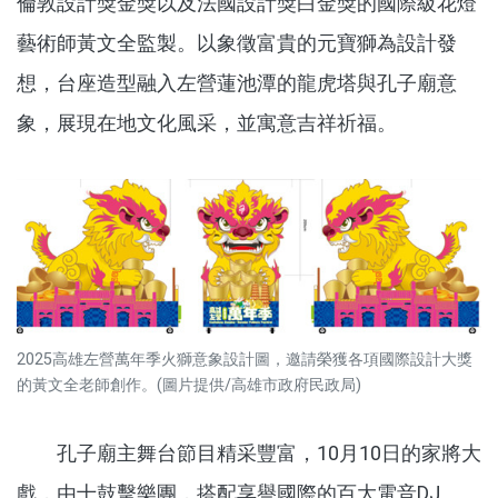
倫敦設計獎金獎以及法國設計獎白金獎的國際級花燈
藝術師黃文全監製。以象徵富貴的元寶獅為設計發
想，台座造型融入左營蓮池潭的龍虎塔與孔子廟意
象，展現在地文化風采，並寓意吉祥祈福。
2025高雄左營萬年季火獅意象設計圖，邀請榮獲各項國際設計大獎
的黃文全老師創作。(圖片提供/高雄市政府民政局)
孔子廟主舞台節目精采豐富，10月10日的家將大
戲，由十鼓擊樂團，搭配享譽國際的百大電音DJ