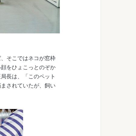
、そこではネコが窓枠
い顔をひょこっとのぞか
旺局長は、「このペット
悩まされていたが、飼い