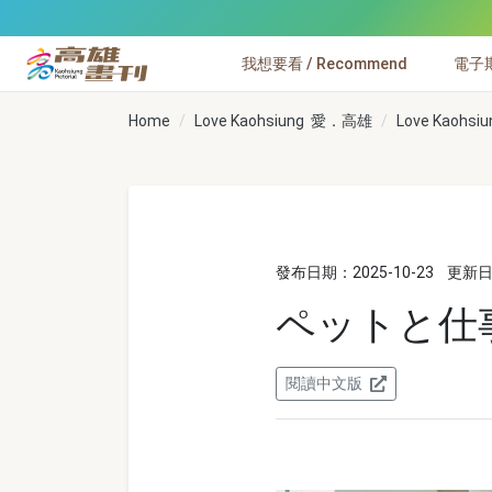
跳到主要內容
我想要看 / Recommend
電子期刊
高雄畫刊
Home
Love Kaohsiung 愛．高雄
Love Kaohs
發布日期：2025-10-23
更新日期
ペットと仕
閱讀中文版