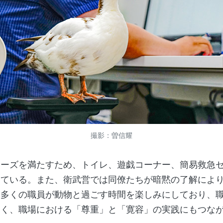
撮影：曽信耀
ーズを満たすため、トイレ、遊戯コーナー、簡易救急セ
けている。また、衛武営では同僚たちが暗黙の了解によ
は多くの職員が動物と過ごす時間を楽しみにしており、
なく、職場における「尊重」と「寛容」の実践にもつな