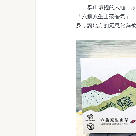
群山環抱的六龜，原生
「六龜原生山茶香氛」
身，讓地方的氣息化為