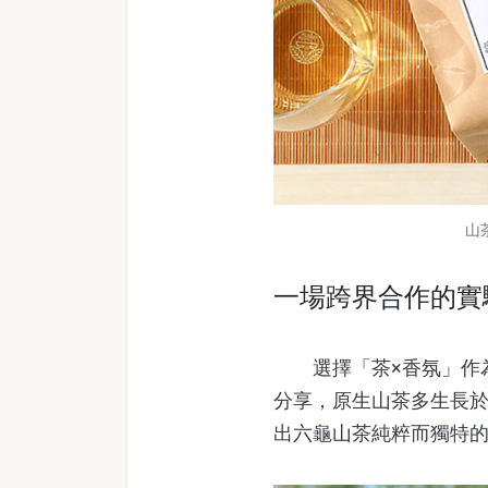
山
一場跨界合作的實
選擇「茶×香氛」作為
分享，原生山茶多生長
出六龜山茶純粹而獨特