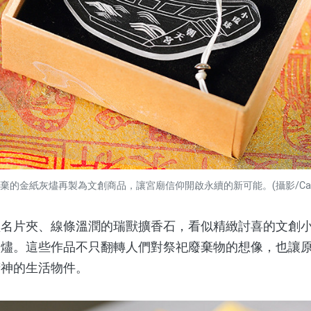
棄的金紙灰燼再製為文創商品，讓宮廟信仰開啟永續的新可能。(攝影/Cart
片夾、線條溫潤的瑞獸擴香石，看似精緻討喜的文創小
灰燼。這些作品不只翻轉人們對祭祀廢棄物的想像，也讓
精神的生活物件。