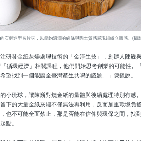
的石獅造型名片夾，以簡約溫潤的線條與陶土質感展現細緻立體感。(攝影/Ca
研發金紙灰燼處理技術的「金淨生技」，創辦人陳巍與
習「循環經濟」相關課程，他們開始思考創業的可能性。
是希望找到一個能讓全臺灣產生共鳴的議題。」陳巍說。
小琉球，讓陳巍對燒金紙的量體與後續處理特別有感。
後留下的大量金紙灰燼不僅無法再利用，反而加重環境負
一，也不可能全面禁止，那是否能在信仰與環保之間，找
的起點。