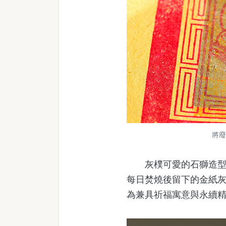
將廢
灰樸可愛的石獅造型名
每日焚燒後留下的金紙
為兼具祈福寓意與永續