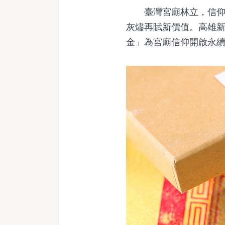
臺灣宮廟林立，信仰虔
灰燼再賦新價值。高雄
金」為宮廟信仰開啟永