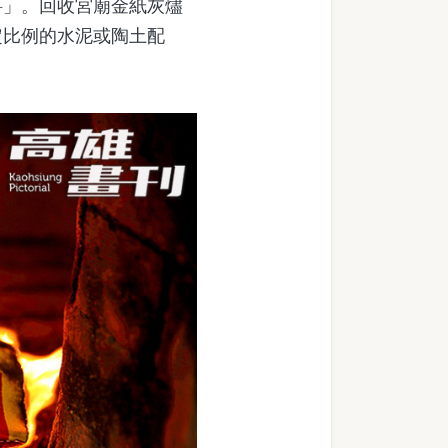
」。回收宮廟金紙灰燼
定比例的水泥或陶土配