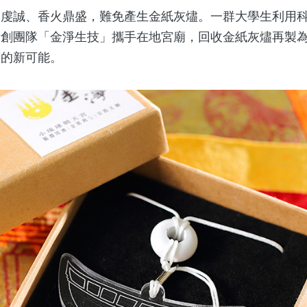
誠、香火鼎盛，難免產生金紙灰燼。一群大學生利用科
新創團隊「金淨生技」攜手在地宮廟，回收金紙灰燼再製
續的新可能。