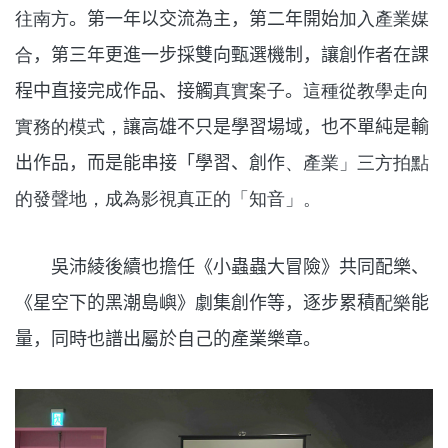
往南方
。第一年以交流為主，第二年開始
加入產業媒
合
，第三年更進一步採雙向甄選機制，讓創作者在課
程中直接完成作品、接觸
真實案子
。
這種從教學走向
實務的模式，
讓高雄不只是學習場域，也不單純是輸
出作品，而是能串接「學習、創作
、產業」三方拍點
的發聲地，成為影視真正的「知音」。
吳沛綾後續也擔任《小蟲蟲大冒險》共同配樂、
《星空下的黑潮島嶼》劇集創作等，逐步累積
配樂
能
量，同時也譜出屬於自己的產業樂章。