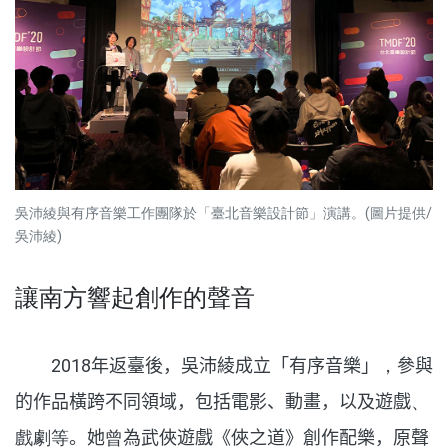
吳沛綾與有序音樂工作團隊於「臺北音樂設計節」演講。(圖片提供/
吳沛綾)
讓南方響起創作的聲音
2018
年返臺後，吳沛綾成立「有序音樂」
，
參與
的作品橫跨不同領域，包括電影、動畫，以及遊戲
、
戲劇等
。她
曾
為武俠遊戲《俠之道》創作配樂，原聲