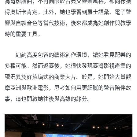
為電影譜曲，不再囿限於古典交響樂風格，卻同樣獲
得奧斯卡肯定。此外，她也學習
到
爵士語彙、電子聲
響與自製音色等當代技術，後來都成為她創作與教學
時的重要工具。
紐約
高度包容的藝術創作環境，讓她看見配樂的
多種可能。然而返臺後，她很快發現臺灣影視產業的
現況
異於好萊塢式的商業大片
。於是，她開始大量觀
摩亞洲與歐洲電影，思考如何用更細膩的聲音陪伴故
事，這也開啟她往後與高雄的緣分。