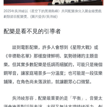
2025年吳沛綾以《星空下的黑潮島嶼》共同配樂身分入圍金鐘獎戲
劇類節目配樂獎。(圖片提供/吳沛綾)
配樂是看不見的引導者
談到電影配樂，許多人會想到《星際大戰》或
《辛德勒名單》那樣旋律鮮明、氣勢磅礡的主題音
樂。但其實多數配樂是低調而細膩的，可能只是幾個
鋼琴音，讓家庭場景多一分溫度；也可能是一段弦樂
鋪陳，在角色尚未落淚前，就讓觀眾心口微緊。
吳沛綾形容，配樂最重要的是「平衡」。音樂太
滿會掩蓋對話與表演，太弱又無法支撐情緒張力。創