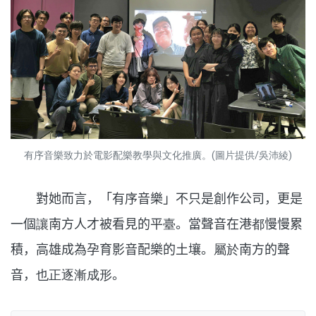
有序音樂致力於電影配樂教學與文化推廣。(圖片提供/吳沛綾)
對她而言，「有序音樂」不只是創作公司，更是
一個
讓
南方人才被看見的平
臺
。當聲音在港
都
慢慢累
積，高雄成為孕育影音配樂的土壤。
屬於
南方的聲
音，
也正逐漸成形
。