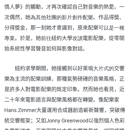
情人夢》的觸動，
才
再次確認自己對音樂的熱愛。一
次偶然，她
為其他
社
團的影片創作配樂
。作品得獎、
分得獎金，那一刻她才意識到，原來配樂
可以是一種
專業
。於是，她
前往
紐約大學
攻讀
電影配樂，
從零開
始系統性學習聲音如何與影像對話。
紐約求學期間，她接觸到以好萊塢
大片式的
交響
樂為主流的配樂訓練，那種氣勢磅礡的音樂風格，正
是許多人對電影配樂的既定印象。然而她也看見，近
二十年來電影語言與配樂風格都在轉變。像配樂家
Hans Zimmer
大量運用合成器創造嶄新聲響，突破傳
統交響框架；又如
Jonny Greenwood
以強烈個人色彩