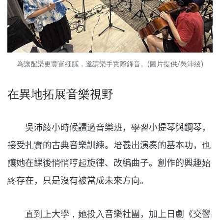
為讓配樂更豐富細膩，邀請樂手實際錄音。(圖片提供/吳沛綾)
在異地拓展音樂視野
吳沛綾小時候讀
過
音樂班，
學習
小提琴與鋼琴，
接受
扎實
的古典音樂訓練。培養出演奏的基本功，
也
讓她在課後
悄悄
哼
起
旋律、改編曲子。
創作的興趣
始
終
存在，只是沒有被當成未來方向。
直到上
大學
，她投入
音樂社團，加上日劇《交響