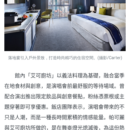
落地窗引入戶外景致，打造時尚精巧的住宿空間。(攝影/Carter)
館內「艾可廚坊」以義法料理為基礎，融合當季
在地食材與創意，是演唱會前最舒服的等待場域。曾
配合演出推出限定飲品與創意餐點，粉絲憑票根或主
題穿著即可享優惠。飯店團隊表示，演唱會帶來的不
只是人潮，而是一種長時間累積的情感能量。帕可麗
與艾可廚坊所做的，是在舞
臺
燈光熄滅後，為這份熱