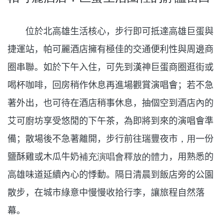
位於北高雄生活核心，步行即可抵達高雄巨蛋與
捷運站，帕可麗酒店擁有極佳的交通便利性與周邊商
圈串聯。如於下午入住，可先到漢神巨蛋商圈逛街或
喝杯咖啡，回房稍作休息再進場觀賞演唱會；若不急
著外出，也可待在酒店稍事休息，抽個空到酒店內的
艾可廚坊享受悠閒的下午茶，為即將到來的演唱會準
備；散場後不急著離開，步行前往瑞豐夜市
，用
一份
鹽酥雞或木瓜牛奶
補充演唱會釋放的體力
，用熟悉的
高雄味道延續內心的悸動。隔日清晨到飯店旁的公園
散步，在城市綠意中慢慢收拾行李，讓旅程自然落
幕。