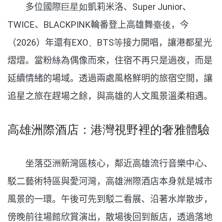
多位國際
巨星如
凱莉米洛、
Super Junior
、
TWICE
、
BLACKPINK
輪番登上高雄舞
臺後
，今
（2026）年還有
EXO
、
BTS
等
接力開唱，讓港都星光
熠熠。當粉絲為偶像而來，住宿不再只是過夜，而是
延續情緒的場域。透過兩處風格鮮明的旅宿空間，讓
追星之旅在趕場之餘，與高雄的人文風景溫柔相遇。
高雄洲際酒店：港灣視野裡的奢雅體驗
坐落亞洲新灣區核心，鄰近高雄流行音樂中心、
駁二藝術特區與愛河灣，高雄洲際酒店本身就是城市
風景的一環。午後可先到駁二看展、沿著水岸散步，
傍晚前往場館欣賞演出，散場後回到飯店，透過落地