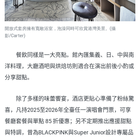
開放式套房擁有寬敞浴室，泡澡同時可欣賞港灣美景。(攝
影/Carter)
餐飲同樣是一大亮點。館內匯集義、日、中與南
洋料理，大廳酒吧與烘焙坊則適合在演出前後小酌或
分享甜點。
除了多樣的味蕾饗宴，酒店更貼心準備了粉絲驚
喜，
凡持
2025
至
2026
年全臺任一演唱會門票，可享
餐廳套餐與單點
85
折優惠；另不定期推出應援甜點
與特調，曾為
BLACKPINK
與
Super Junior
設計專屬品