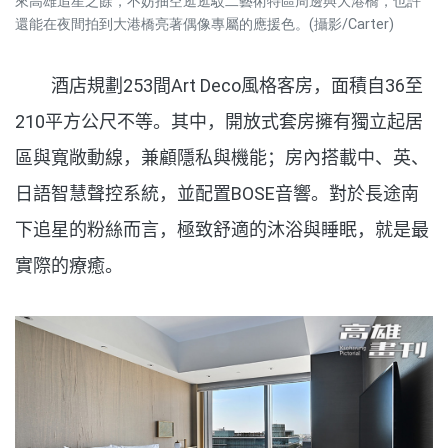
來高雄追星之餘，不妨抽空逛逛駁二藝術特區周邊與大港橋，也許
還能在夜間拍到大港橋亮著偶像專屬的應援色。(攝影/Carter)
酒店規劃
253
間
Art Deco
風格客房，面積自
36
至
210
平方公尺不等。其中，開放式套房擁有獨立起居
區與寬敞動線，兼顧隱私與機能；房內搭載中、英、
日語智慧聲控系統，並配置
BOSE
音響。對於長途南
下追星的粉絲而言，極致舒適的沐浴與睡眠，就是最
實際的療癒。