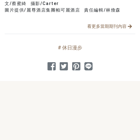
文/蔡蜜綺
攝影/Carter
文章分類
分享文章
圖片提供/麗尊酒店集團帕可麗酒店
責任編輯/林煥森
看更多當期期刊內容
休日漫步
分享到 Facebook
分享到 Twitter
分享到 Pinterest
分享到 Line