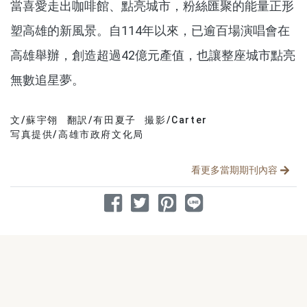
當喜愛走出咖啡館、點亮城市，粉絲匯聚的能量正形
塑高雄的新風景。自114年以來，已逾百場演唱會在
高雄舉辦，創造超過42億元產值，也讓整座城市點亮
無數追星夢。
文/蘇宇翎
翻訳/有田夏子
撮影/Carter
分享文章
写真提供/高雄市政府文化局
看更多當期期刊內容
分享到 Facebook
分享到 Twitter
分享到 Pinterest
分享到 Line