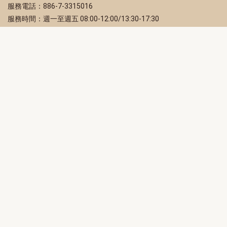
服務電話：886-7-3315016
服務時間：週一至週五 08:00-12:00/13:30-17:30
服務地址：80203 高雄市苓雅區四維三路 2 號 2 樓
訂閱電子報
立即填寫 Email，訂閱高雄畫刊電子期刊
訂閱
取消訂閱
訂閱將視為您已了解並同意本站
隱私權政策
此網站受reCAPTCHA和Google保護
隱私政策
和
服務條款
適用。
高雄市政府新聞局Facebook粉絲專頁
高雄市政府Line官方帳號
高雄市政府Instagram官方帳號
高雄市政府Twitter官方帳號
高雄市政府Youtube頻道
高雄市政府新聞局