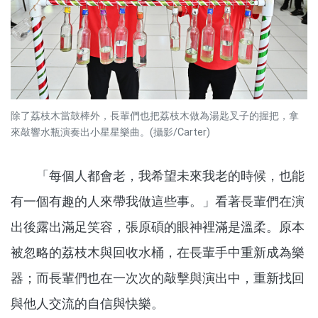
除了荔枝木當鼓棒外，長輩們也把荔枝木做為湯匙叉子的握把，拿
來敲響水瓶演奏出小星星樂曲。(攝影/Carter)
「每個人都會老，我希望未來我老的時候，也能
有一個有趣的人來帶我做這些事。」看著長輩們在演
出後露出滿足笑容，張原碩的眼神裡滿是溫柔。原本
被忽略的荔枝木與回收水桶，在長輩手中重新成為樂
器；而長輩們也在一次次的敲擊與演出中，重新找回
與他人交流的自信與快樂。