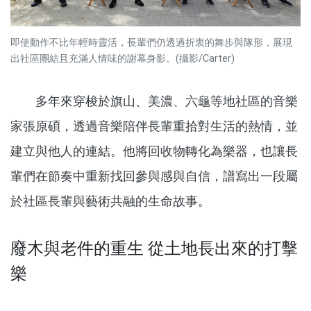
即使動作不比年輕時靈活，長輩們仍透過折衷的舞步與隊形，展現
出社區團結且充滿人情味的謝幕身影。(攝影/Carter)
多年來穿梭於旗山、美濃、六龜等地社區的音樂
家張原碩，透過音樂陪伴長輩重拾對生活的熱情，並
建立與他人的連結。他將回收物轉化為樂器，也讓長
輩們在節奏中重新找回參與感與自信，譜寫出一段屬
於社區長輩與藝術共融的生命故事。
廢木與老件的重生 從土地長出來的打擊
樂