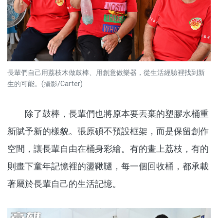
長輩們自己用荔枝木做鼓棒、用創意做樂器，從生活經驗裡找到新
生的可能。(攝影/Carter)
除了鼓棒，長輩們也將原本要丟棄的塑膠水桶重
新賦予新的樣貌。張原碩不預設框架，而是保留創作
空間，讓長輩自由在桶身彩繪。有的畫上荔枝，有的
則畫下童年記憶裡的盪鞦韆，每一個回收桶，都承載
著屬於長輩自己的生活記憶。