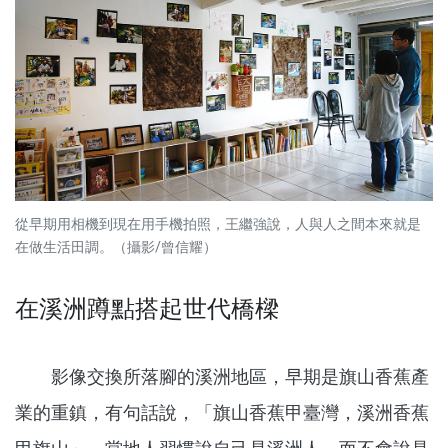
從早期用相機到現在用手機拍照，王繼強說，人與人之間本來就是
在做生活田調。（攝影/曾信耀）
在溪洲蹲點搭起世代橋樑
影像交換所落腳的溪洲地區，早期是旗山香蕉產
業的重鎮，有句話說，「旗山香蕉甲臺灣，溪洲香蕉