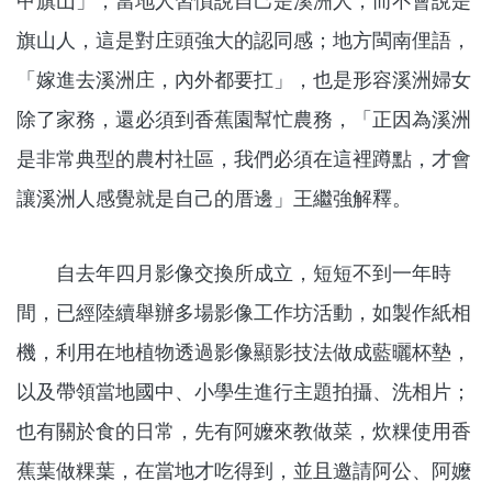
甲旗山」，當地人習慣說自己是溪洲人，而不會說是
旗山人，這是對庄頭強大的認同感；地方閩南俚語，
「嫁進去溪洲庄，內外都要扛」，也是形容溪洲婦女
除了家務，還必須到香蕉園幫忙農務，「正因為溪洲
是非常典型的農村社區，我們必須在這裡蹲點，才會
讓溪洲人感覺就是自己的厝邊」王繼強解釋。
自去年四月影像交換所成立，短短不到一年時
間，已經陸續舉辦多場影像工作坊活動，如製作紙相
機，利用在地植物透過影像顯影技法做成藍曬杯墊，
以及帶領當地國中、小學生進行主題拍攝、洗相片；
也有關於食的日常，先有阿嬤來教做菜，炊粿使用香
蕉葉做粿葉，在當地才吃得到，並且邀請阿公、阿嬤