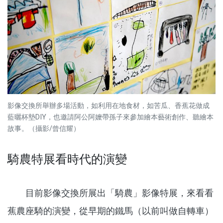
影像交換所舉辦多場活動，如利用在地食材，如苦瓜、香蕉花做成
藍曬杯墊DIY，也邀請阿公阿嬤帶孫子來參加繪本藝術創作、聽繪本
故事。（攝影/曾信耀）
騎農特展看時代的演變
目前影像交換所展出「騎農」影像特展，來看看
蕉農座騎的演變，從早期的鐵馬（以前叫做自轉車）