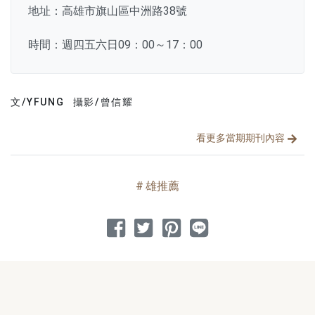
地址：高雄市旗山區中洲路38號
時間：週四五六日09：00～17：00
文/YFUNG
攝影/曾信耀
文章分類
分享文章
看更多當期期刊內容
雄推薦
分享到 Facebook
分享到 Twitter
分享到 Pinterest
分享到 Line