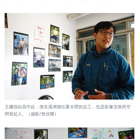
王繼強自高中起，便在溪洲擔任夏令營的志工，也是影像交換所空
間發起人。（攝影/曾信耀）