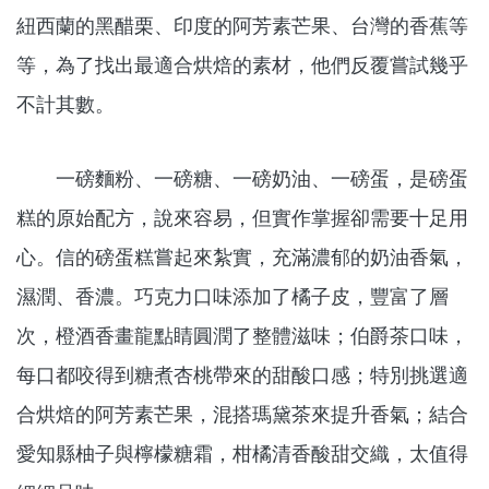
紐西蘭的黑醋栗、印度的阿芳素芒果、台灣的香蕉等
等，為了找出最適合烘焙的素材，他們反覆嘗試幾乎
不計其數。
一磅麵粉、一磅糖、一磅奶油、一磅蛋，是磅蛋
糕的原始配方，說來容易，但實作掌握卻需要十足用
心。信的磅蛋糕嘗起來紮實，充滿濃郁的奶油香氣，
濕潤、香濃。巧克力口味添加了橘子皮，豐富了層
次，橙酒香畫龍點睛圓潤了整體滋味；伯爵茶口味，
每口都咬得到糖煮杏桃帶來的甜酸口感；特別挑選適
合烘焙的阿芳素芒果，混搭瑪黛茶來提升香氣；結合
愛知縣柚子與檸檬糖霜，柑橘清香酸甜交織，太值得