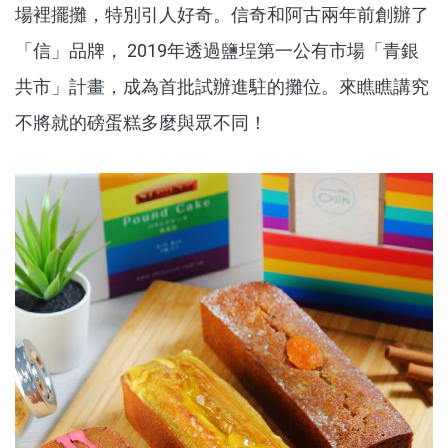
場裡擺攤，特別引人好奇。信奇和阿古兩年前創辦了
「信」品牌， 2019年透過鹽埕第一公有市場「青銀
共市」計畫，成為首批試辦進駐的攤位。來瞧瞧講究
不將就的磅蛋糕多麼與眾不同！