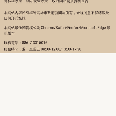
隱私權政策
網站安全政策
政府網站開放資料宣告
本網站內容所有權歸高雄市政府新聞局所有，未經同意不得轉載於
任何形式媒體
本網站最佳瀏覽模式為 Chrome/Safari/Firefox/Microsoft Edge 最
新版本
服務電話：886-7-3315016
服務時間：週一至週五 08:00-12:00/13:30-17:30
服務地址：80203 高雄市苓雅區四維三路 2 號 2 樓
訂閱電子報
立即填寫 Email，訂閱高雄畫刊電子期刊
訂閱
取消訂閱
訂閱將視為您已了解並同意本站
隱私權政策
此網站受reCAPTCHA和Google保護
隱私政策
和
服務條款
適用。