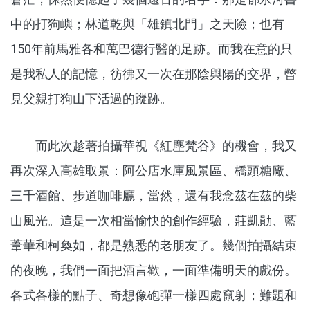
中的打狗嶼；林道乾與「雄鎮北門」之天險；也有
150年前馬雅各和萬巴德行醫的足跡。而我在意的只
是我私人的記憶，彷彿又一次在那陰與陽的交界，瞥
見父親打狗山下活過的蹤跡。
而此次趁著拍攝華視《紅塵梵谷》的機會，我又
再次深入高雄取景：阿公店水庫風景區、橋頭糖廠、
三千酒館、步道咖啡廳，當然，還有我念茲在茲的柴
山風光。這是一次相當愉快的創作經驗，莊凱勛、藍
葦華和柯奐如，都是熟悉的老朋友了。幾個拍攝結束
的夜晚，我們一面把酒言歡，一面準備明天的戲份。
各式各樣的點子、奇想像砲彈一樣四處竄射；難題和