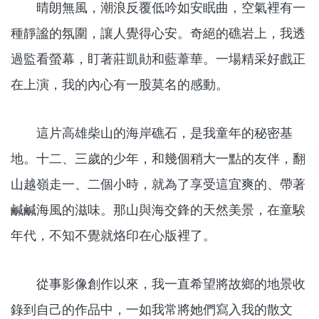
晴朗無風，潮浪反覆低吟如安眠曲，空氣裡有一
種靜謐的氛圍，讓人覺得心安。奇絕的礁岩上，我透
過監看螢幕，盯著莊凱勛和藍葦華。一場精采好戲正
在上演，我的內心有一股莫名的感動。
這片高雄柴山的海岸礁石，是我童年的秘密基
地。十二、三歲的少年，和幾個稍大一點的友伴，翻
山越嶺走一、二個小時，就為了享受這宜爽的、帶著
鹹鹹海風的滋味。那山與海交鋒的天然美景，在童騃
年代，不知不覺就烙印在心版裡了。
從事影像創作以來，我一直希望將故鄉的地景收
錄到自己的作品中，一如我常將她們寫入我的散文