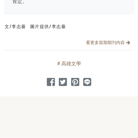
肯定。
文/李志薔
圖片提供/李志薔
文章分類
分享文章
看更多當期期刊內容
高雄文學
分享到 Facebook
分享到 Twitter
分享到 Pinterest
分享到 Line