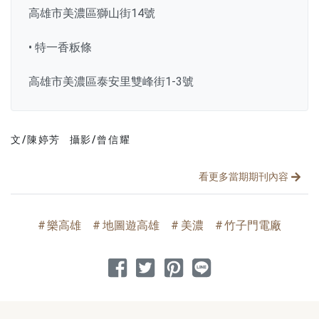
高雄市美濃區獅山街14號
• 特一香粄條
高雄市美濃區泰安里雙峰街1-3號
文/陳婷芳
攝影/曾信耀
文章分類
分享文章
看更多當期期刊內容
樂高雄
地圖遊高雄
美濃
竹子門電廠
分享到 Facebook
分享到 Twitter
分享到 Pinterest
分享到 Line