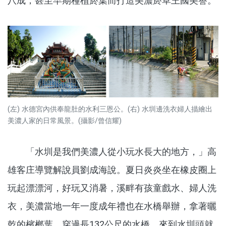
八成，甚至早期種植菸葉而打造美濃菸草王國美譽。
(左) 水德宮內供奉龍肚的水利三恩公。(右) 水圳邊洗衣婦人描繪出
美濃人家的日常風景。(攝影/曾信耀)
「水圳是我們美濃人從小玩水長大的地方，」高
雄客庄導覽解說員劉成海說。夏日炎炎坐在橡皮圈上
玩起漂漂河，好玩又消暑，溪畔有孩童戲水、婦人洗
衣，美濃當地一年一度成年禮也在水橋舉辦，拿著曬
乾的檳榔葉，穿過長132公尺的水橋，來到水圳頭就