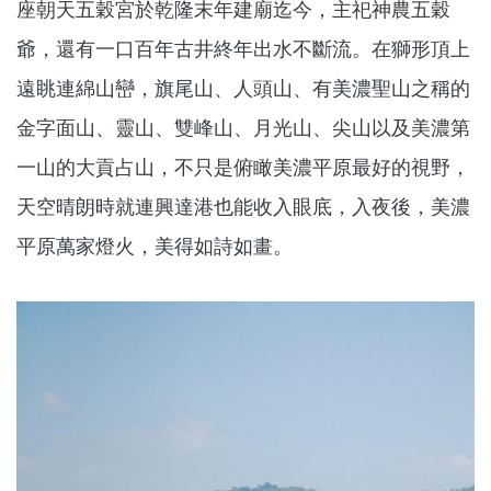
座朝天五穀宮於乾隆末年建廟迄今，主祀神農五穀
爺，還有一口百年古井終年出水不斷流。在獅形頂上
遠眺連綿山巒，旗尾山、人頭山、有美濃聖山之稱的
金字面山、靈山、雙峰山、月光山、尖山以及美濃第
一山的大貢占山，不只是俯瞰美濃平原最好的視野，
天空晴朗時就連興達港也能收入眼底，入夜後，美濃
平原萬家燈火，美得如詩如畫。