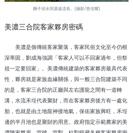
獅子頭水圳源遠流長。(攝影/曾信耀)
美濃三合院客家夥房密碼
美濃是個傳統客家聚落，客家民俗文化至今仍根
深蒂固，劉成海強調「客家人可以不回家過年，但祭
祖一定要回家」。美濃傳統建築的客家夥房最具代表
性，夥房就是家族血緣關係，與一般三合院建築不同
的是，客家三合院的正廳與左右護龍之間有一道轉
溝，水流禾埕代表聚財，而在客家夥房後方有一處化
胎，也就是由土地龍神接地氣，保佑家族興旺，禾埕
邊的半月池也是聚財的用意。政府指定示範農家的美
濃陳家夥房，堂號、堂對、柱對暗藏各種客家夥房密