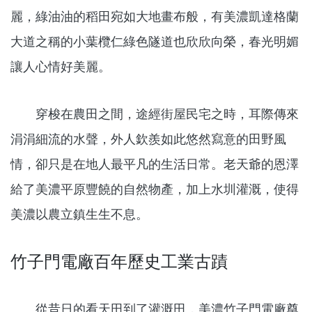
麗，綠油油的稻田宛如大地畫布般，有美濃凱達格蘭
大道之稱的小葉欖仁綠色隧道也欣欣向榮，春光明媚
讓人心情好美麗。
穿梭在農田之間，途經街屋民宅之時，耳際傳來
涓涓細流的水聲，外人欽羨如此悠然寫意的田野風
情，卻只是在地人最平凡的生活日常。老天爺的恩澤
給了美濃平原豐饒的自然物產，加上水圳灌溉，使得
美濃以農立鎮生生不息。
竹子門電廠百年歷史工業古蹟
從昔日的看天田到了灌溉田，美濃竹子門電廠奠