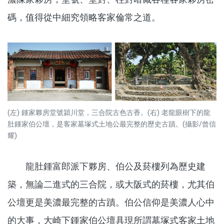
碼，值得從中細究領略客家倫常之道。
(左) 鍾家夥房堂號潁川堂，三合院古色古香。(右) 老龍眼樹下的龍
肚鍾家伯公壇，是客家墓塚式土地公最完整的歷史古蹟。(攝影/曾信
耀)
龍肚鍾富郎派下夥房、伯公及菸樓列為歷史建
築，無論二進式的三合院，或大阪式的菸樓，尤其伯
公壇更是美濃最完整的古蹟。伯公信仰是美濃人心中
的大事，大崎下鍾家伯公壇具現所謂墓塚式客家土地