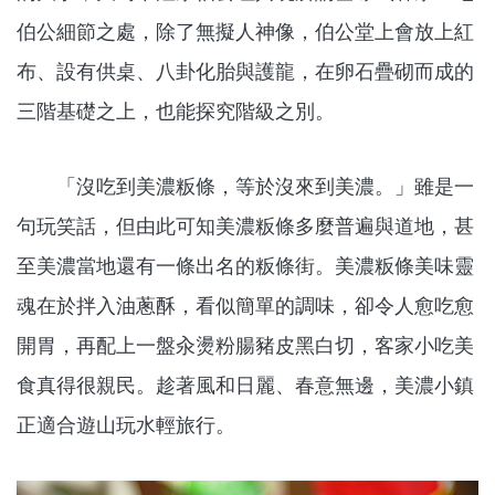
伯公細節之處，除了無擬人神像，伯公堂上會放上紅
布、設有供桌、八卦化胎與護龍，在卵石疊砌而成的
三階基礎之上，也能探究階級之別。
「沒吃到美濃粄條，等於沒來到美濃。」雖是一
句玩笑話，但由此可知美濃粄條多麼普遍與道地，甚
至美濃當地還有一條出名的粄條街。美濃粄條美味靈
魂在於拌入油蔥酥，看似簡單的調味，卻令人愈吃愈
開胃，再配上一盤汆燙粉腸豬皮黑白切，客家小吃美
食真得很親民。趁著風和日麗、春意無邊，美濃小鎮
正適合遊山玩水輕旅行。