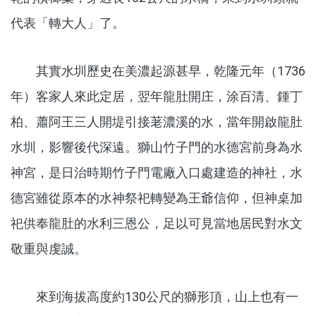
代表「轉大人」了。
其實水圳歷史在美濃起源甚早，乾隆元年（1736
年）客家人來此定居，翌年龍肚開庄，涂百清、鍾丁
柏、蕭阿王三人開堤引接荖濃溪的水，當年開啟龍肚
水圳，影響後代深遠。獅山竹子門的水德宮前身為水
神宮，是日治時期竹子門電廠入口處建造的神社，水
德宮雖從原本的水神祭祀轉變為王爺信仰，但神桌加
祀供奉龍肚的水利三恩公，足以可見當地居民對水文
敬重與虔誠。
來到海拔高度約130公尺的獅形頂，山上也有一