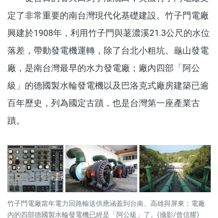
定了非常重要的南台灣現代化基礎建設。竹子門電廠
興建於1908年，利用竹子門與荖濃溪21.3公尺的水位
落差，帶動發電機運轉，除了台北小粗坑、龜山發電
廠，是南台灣最早的水力發電廠；廠內四部「阿公
級」的德國製水輪發電機以及巴洛克式廠房建築已逾
百年歷史，列為國定古蹟，也是台灣第一座產業古
蹟。
竹子門電廠當年電力回路輸送供應涵蓋到台南、高雄與屏東；電廠
內的四部德國製水輪發電機已經是「阿公級」了。(攝影/曾信耀)