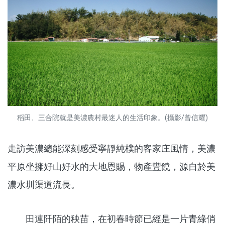
稻田、三合院就是美濃農村最迷人的生活印象。(攝影/曾信耀)
走訪美濃總能深刻感受寧靜純樸的客家庄風情，美濃
平原坐擁好山好水的大地恩賜，物產豐饒，源自於美
濃水圳渠道流長。
田連阡陌的秧苗，在初春時節已經是一片青綠俏