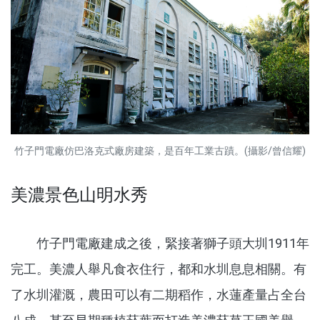
竹子門電廠仿巴洛克式廠房建築，是百年工業古蹟。(攝影/曾信耀)
美濃景色山明水秀
竹子門電廠建成之後，緊接著獅子頭大圳1911年
完工。美濃人舉凡食衣住行，都和水圳息息相關。有
了水圳灌溉，農田可以有二期稻作，水蓮產量占全台