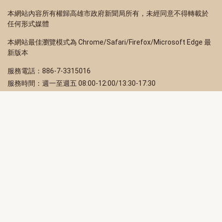
本網站內容所有權歸高雄市政府新聞局所有，未經同意不得轉載於
任何形式媒體
本網站最佳瀏覽模式為 Chrome/Safari/Firefox/Microsoft Edge 最
新版本
服務電話：886-7-3315016
服務時間：週一至週五 08:00-12:00/13:30-17:30
服務地址：80203 高雄市苓雅區四維三路 2 號 2 樓
訂閱電子報
立即填寫 Email，訂閱高雄畫刊電子期刊
訂閱
取消訂閱
訂閱將視為您已了解並同意本站
隱私權政策
此網站受reCAPTCHA和Google保護
隱私政策
和
服務條款
適用。