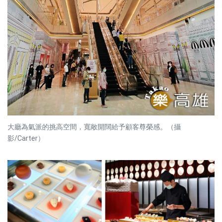
大廳為氣派的挑高空間，寬敞開闊給予顧客尊榮感。（攝
影/Carter）