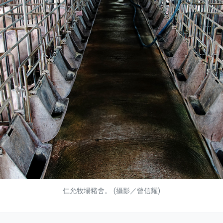
仁允牧場豬舍。 (攝影／曾信耀)