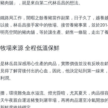
的豬肉舖」，就是來自第二代林岳昌的想法。
路局工作，閒暇之餘養豬當作副業，日子久了，越養越
以後，林岳昌接手家中的牧場、接管養豬事業，並於201
、明亮空間的豬肉舖，等於讓生產、銷售一條龍，走出了
一牧場來源 全程低溫保鮮
林岳昌深感用心生產的肉品，實際價值並沒有反映在銷
不見得了解背後付出的心血，因此，他決定站到第一線來
理利潤。
，環境難免血水溢流、燈光昏暗，尤其夏天，肉品很容
每天午夜親自運送豬隻到屠宰場，再將肉品運至冷氣開放
的新鮮度維持穩定。