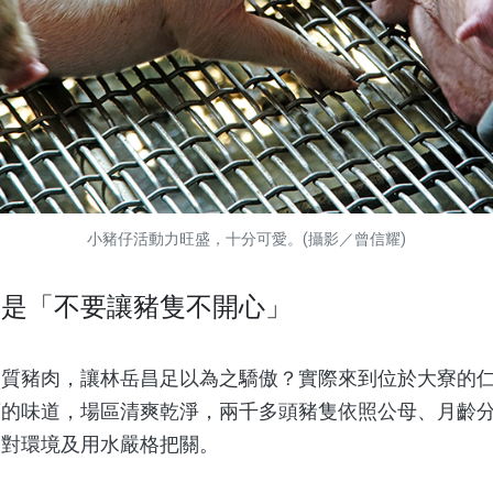
小豬仔活動力旺盛，十分可愛。(攝影／曾信耀)
鍵是「不要讓豬隻不開心」
豬肉，讓林岳昌足以為之驕傲？實際來到位於大寮的仁
頭的味道，場區清爽乾淨，兩千多頭豬隻依照公母、月齡
是對環境及用水嚴格把關。