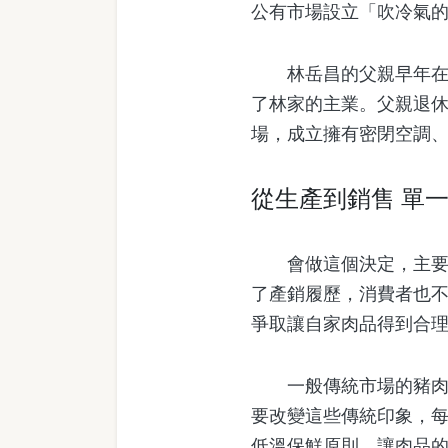
公有市場設立「吹冷氣
林岳昌的父親早年在鐵
了林家的主業。父親退休
場，成立擁有密閉空調
從生產到銷售 單
會做這個決定，主要是
了產銷履歷，消費者也
爭取讓自家肉品得到合
一般傳統市場的豬肉攤
要改變這些傳統印象，
低溫保鮮原則，讓肉品