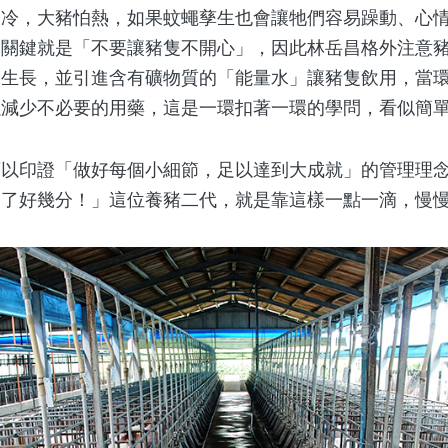
，大豬怕熱，如果蚊蠅孳生也會讓牠們容易躁動、心情
的關鍵就是「不要讓豬隻不開心」，因此林岳昌格外注意
的生長，並引進含有礦物質的「能量水」讓豬隻飲用，當
以減少不必要的用藥，這是一環扣著一環的學問，看似簡
印證「做好每個小細節，足以達到大成就」的管理理念
多了好幾分！」這位養豬二代，就是靠這樣一點一滴，慢