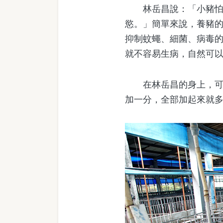
林岳昌說：「小豬怕冷
慾。」簡單來說，養豬
抑制蚊蠅、細菌、病毒
就不容易生病，自然可
在林岳昌的身上，可以
加一分，全部加起來就