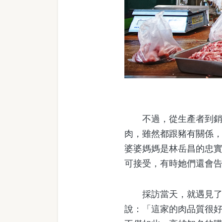
不過，從生產者到銷售
肉，雖然都跟豬有關係
婆婆媽媽是林岳昌的忠
可接受，有時她們還會
採訪當天，就遇見了一
說：「這家的肉品質很