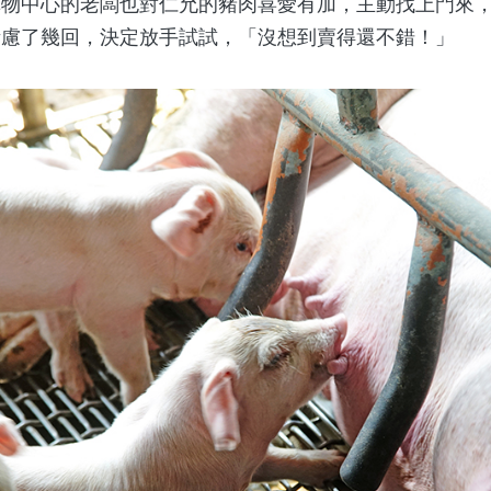
購物中心的老闆也對仁允的豬肉喜愛有加，主動找上門來
考慮了幾回，決定放手試試，「沒想到賣得還不錯！」