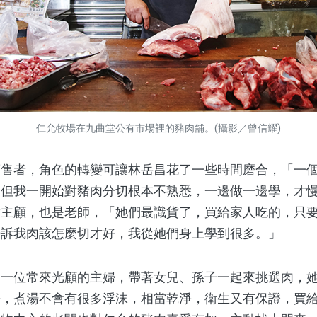
仁允牧場在九曲堂公有市場裡的豬肉舖。(攝影／曾信耀)
者，角色的轉變可讓林岳昌花了一些時間磨合，「一個
，但我一開始對豬肉分切根本不熟悉，一邊做一邊學，才
實主顧，也是老師，「她們最識貨了，買給家人吃的，只
告訴我肉該怎麼切才好，我從她們身上學到很多。」
位常來光顧的主婦，帶著女兒、孫子一起來挑選肉，她
好，煮湯不會有很多浮沫，相當乾淨，衛生又有保證，買