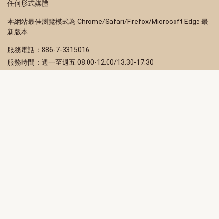
任何形式媒體
本網站最佳瀏覽模式為 Chrome/Safari/Firefox/Microsoft Edge 最
新版本
服務電話：886-7-3315016
服務時間：週一至週五 08:00-12:00/13:30-17:30
服務地址：80203 高雄市苓雅區四維三路 2 號 2 樓
訂閱電子報
立即填寫 Email，訂閱高雄畫刊電子期刊
訂閱
取消訂閱
訂閱將視為您已了解並同意本站
隱私權政策
此網站受reCAPTCHA和Google保護
隱私政策
和
服務條款
適用。
高雄市政府新聞局Facebook粉絲專頁
高雄市政府Line官方帳號
高雄市政府Instagram官方帳號
高雄市政府Twitter官方帳號
高雄市政府Youtube頻道