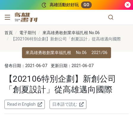
跳到主要內容
高雄活動好好玩
GO
高雄畫刊
首頁
電子期刊
來高雄勇敢創業幸福扎根 No.06
【202106特別企劃】新創公司「創夏設計」從高雄邁向國際
來高雄勇敢創業幸福扎根
No.06
2021/06
發布日期：2021-06-07
更新日期：2021-06-07
【202106特別企劃】新創公司
「創夏設計」從高雄邁向國際
Read in English
日本語で読む