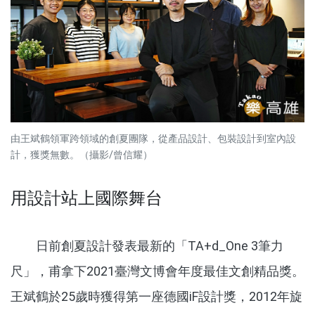
由王斌鶴領軍跨領域的創夏團隊，從產品設計、包裝設計到室內設
計，獲獎無數。（攝影/曾信耀）
用設計站上國際舞台
日前創夏設計發表最新的「TA+d_One 3筆力
尺」，甫拿下2021臺灣文博會年度最佳文創精品獎。
王斌鶴於25歲時獲得第一座德國iF設計獎，2012年旋