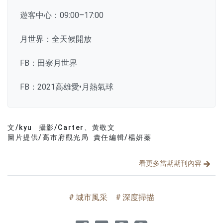
遊客中心：09:00–17:00
月世界：全天候開放
FB：田寮月世界
FB：2021高雄愛•月熱氣球
文/kyu
攝影/Carter、黃敬文
文章分類
分享文章
圖片提供/高市府觀光局 責任編輯/楊妍蓁
看更多當期期刊內容
城市風采
深度掃描