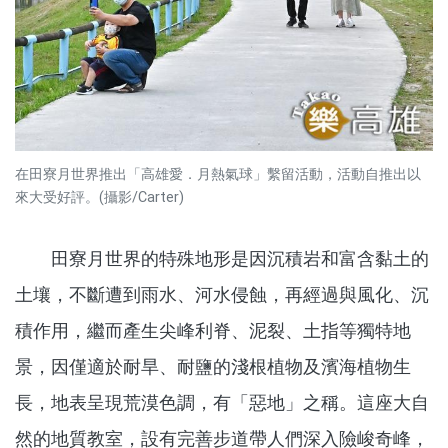
在田寮月世界推出「高雄愛．月熱氣球」繫留活動，活動自推出以
來大受好評。(攝影/Carter)
田寮月世界的特殊地形是因沉積岩和富含黏土的
土壤，不斷遭到雨水、河水侵蝕，再經過與風化、沉
積作用，繼而產生尖峰利脊、泥裂、土指等獨特地
景，因僅適於耐旱、耐鹽的淺根植物及濱海植物生
長，地表呈現荒漠色調，有「惡地」之稱。這座大自
然的地質教室，設有完善步道帶人們深入險峻奇峰，