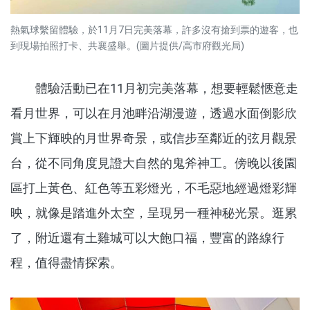
熱氣球繫留體驗，於11月7日完美落幕，許多沒有搶到票的遊客，也
到現場拍照打卡、共襄盛舉。(圖片提供/高市府觀光局)
體驗活動已在11月初完美落幕，想要輕鬆愜意走
看月世界，可以在月池畔沿湖漫遊，透過水面倒影欣
賞上下輝映的月世界奇景，或信步至鄰近的弦月觀景
台，從不同角度見證大自然的鬼斧神工。傍晚以後園
區打上黃色、紅色等五彩燈光，不毛惡地經過燈彩輝
映，就像是踏進外太空，呈現另一種神秘光景。逛累
了，附近還有土雞城可以大飽口福，豐富的路線行
程，值得盡情探索。