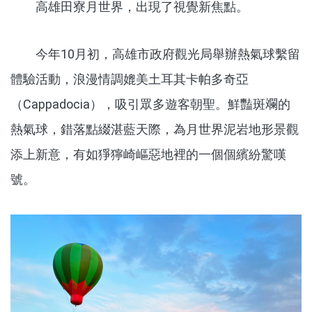
高雄田寮月世界，出現了視覺新焦點。
今年10月初，高雄市政府觀光局舉辦熱氣球繫留
體驗活動，浪漫情調媲美土耳其卡帕多奇亞
（Cappadocia），吸引眾多遊客朝聖。鮮豔斑斕的
熱氣球，錯落點綴湛藍天際，為月世界泥岩地形景觀
添上新意，有如猙獰崎嶇惡地裡的一個個繽紛驚嘆
號。