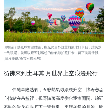
現場除了熱氣球繫留體驗，觀光局另外設置熱氣球打卡點，讓民眾
一到現場，就可以跟五彩繽紛的熱氣球拍照打卡，留下美麗倩影。
(圖片提供/高市府觀光局)
彷彿來到土耳其 月世界上空浪漫飛行
伴隨轟隆熱氣，五彩熱氣球緩緩升空，懷著忐忑
心情站在吊籃裡，視野隨著高度變化逐漸開闊。綿延
不毛的岩丘在眼底下一覽無遺，平緩如鏡的月池，間