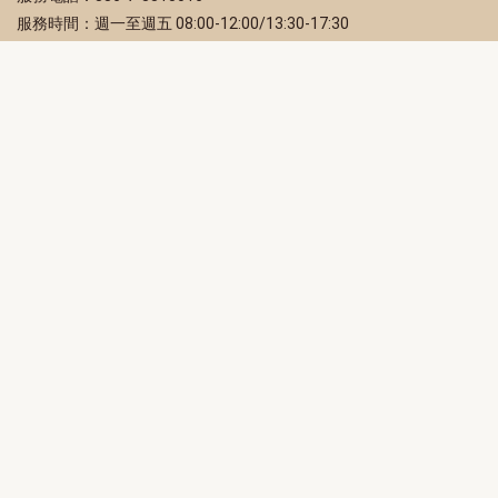
服務時間：週一至週五 08:00-12:00/13:30-17:30
服務地址：80203 高雄市苓雅區四維三路 2 號 2 樓
訂閱電子報
立即填寫 Email，訂閱高雄畫刊電子期刊
訂閱
取消訂閱
訂閱將視為您已了解並同意本站
隱私權政策
此網站受reCAPTCHA和Google保護
隱私政策
和
服務條款
適用。
高雄市政府新聞局Facebook粉絲專頁
高雄市政府Line官方帳號
高雄市政府Instagram官方帳號
高雄市政府Twitter官方帳號
高雄市政府Youtube頻道
高雄市政府新聞局