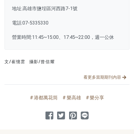
地址:高雄市鹽埕區河西路7-1號
電話:07-5335330
營業時間:11:45~15:00、17:45~22:00，週一公休
文/崔憶雲
攝影/曾信耀
文章分類
分享文章
看更多當期期刊內容
港都萬花筒
樂高雄
樂分享
分享到 Facebook
分享到 Twitter
分享到 Pinterest
分享到 Line