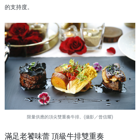
的支持度。
限量供應的頂尖雙重奏牛排。(攝影／曾信耀)
滿足老饕味蕾 頂級牛排雙重奏