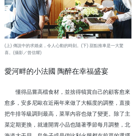
(上) 傳說中的求婚桌，令人心動的時刻。(下) 甜點推車是一大驚
喜。(攝影／曾信耀)
愛河畔的小法國 陶醉在幸福盛宴
懂得品嘗高檔食材，並捨得犒賞自己的顧客愈來
愈多，安多尼歐在近兩年來做了大幅度的調整，直接
把牛排等級調到最高，菜單內容也做了變更。除了主
菜定期更換，就連開胃小品也隨著季節每月調整，北
海道大干貝、烏魚子或是伊比利火腿都在前菜的選擇