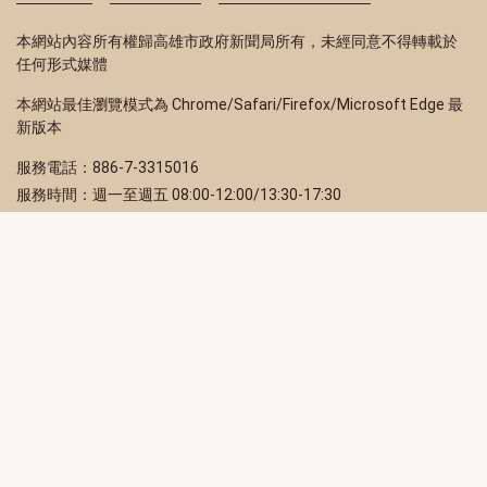
本網站內容所有權歸高雄市政府新聞局所有，未經同意不得轉載於
任何形式媒體
本網站最佳瀏覽模式為 Chrome/Safari/Firefox/Microsoft Edge 最
新版本
服務電話：886-7-3315016
服務時間：週一至週五 08:00-12:00/13:30-17:30
服務地址：80203 高雄市苓雅區四維三路 2 號 2 樓
訂閱電子報
立即填寫 Email，訂閱高雄畫刊電子期刊
訂閱
取消訂閱
訂閱將視為您已了解並同意本站
隱私權政策
此網站受reCAPTCHA和Google保護
隱私政策
和
服務條款
適用。