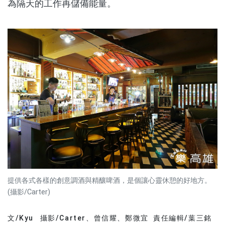
為隔天的工作再儲備能量。
提供各式各樣的創意調酒與精釀啤酒，是個讓心靈休憩的好地方。
(攝影/Carter)
文/Kyu
攝影/Carter、曾信耀、鄭微宜 責任編輯/葉三銘
文章分類
分享文章