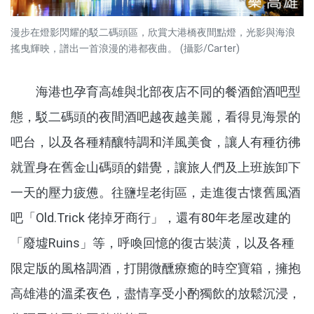
漫步在燈影閃耀的駁二碼頭區，欣賞大港橋夜間點燈，光影與海浪
搖曳輝映，譜出一首浪漫的港都夜曲。 (攝影/Carter)
海港也孕育高雄與北部夜店不同的餐酒館酒吧型
態，駁二碼頭的夜間酒吧越夜越美麗，看得見海景的
吧台，以及各種精釀特調和洋風美食，讓人有種彷彿
就置身在舊金山碼頭的錯覺，讓旅人們及上班族卸下
一天的壓力疲憊。往鹽埕老街區，走進復古懷舊風酒
吧「Old.Trick 佬掉牙商行」，還有80年老屋改建的
「廢墟Ruins」等，呼喚回憶的復古裝潢，以及各種
限定版的風格調酒，打開微醺療癒的時空寶箱，擁抱
高雄港的溫柔夜色，盡情享受小酌獨飲的放鬆沉浸，