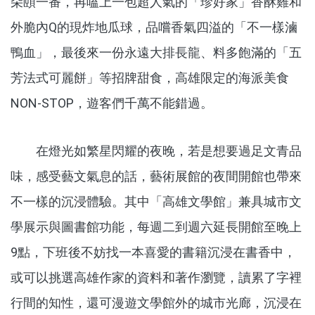
朵頤一番，再嗑上一包超人氣的「珍好家」香酥雞和
外脆內Q的現炸地瓜球，品嚐香氣四溢的「不一樣滷
鴨血」，最後來一份永遠大排長龍、料多飽滿的「五
芳法式可麗餅」等招牌甜食，高雄限定的海派美食
NON-STOP，遊客們千萬不能錯過。
在燈光如繁星閃耀的夜晚，若是想要過足文青品
味，感受藝文氣息的話，藝術展館的夜間開館也帶來
不一樣的沉浸體驗。其中「高雄文學館」兼具城市文
學展示與圖書館功能，每週二到週六延長開館至晚上
9點，下班後不妨找一本喜愛的書籍沉浸在書香中，
或可以挑選高雄作家的資料和著作瀏覽，讀累了字裡
行間的知性，還可漫遊文學館外的城市光廊，沉浸在