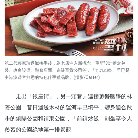
第二代蔡家瑞返鄉接手後，為老店注入新概念，重新設計禮盒包
裝、改良設備、翻修店面、進駐百貨公司等，「九九肉乾」早已是
中港澳遊客熟悉的特色伴手禮品牌。(攝影/Carter)
走出「銀座街」，另一頭巷弄連接蔥鬱幽靜的林
蔭公園，昔日運送木材的運河早已填平，變身適合散
步的鎮陽公園和鎮東公園，「前鎮炒飯」則坐享令人
羨慕的公園綠地第一排景觀。