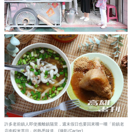
許多老前鎮人即使搬離鎮陽里，週末假日也要回來嚐一嚐「前鎮老
店肉粽米苔目」的熟悉味道。(攝影/Carter)