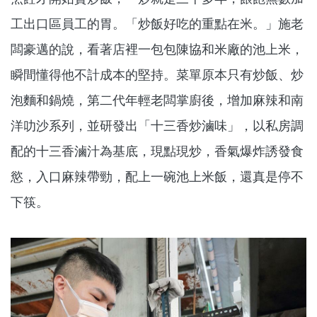
工出口區員工的胃。「炒飯好吃的重點在米。」施老
闆豪邁的說，看著店裡一包包陳協和米廠的池上米，
瞬間懂得他不計成本的堅持。菜單原本只有炒飯、炒
泡麵和鍋燒，第二代年輕老闆掌廚後，增加麻辣和南
洋叻沙系列，並研發出「十三香炒滷味」，以私房調
配的十三香滷汁為基底，現點現炒，香氣爆炸誘發食
慾，入口麻辣帶勁，配上一碗池上米飯，還真是停不
下筷。