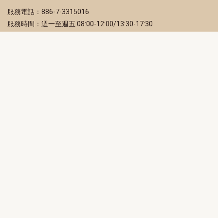
服務電話：886-7-3315016
服務時間：週一至週五 08:00-12:00/13:30-17:30
服務地址：80203 高雄市苓雅區四維三路 2 號 2 樓
訂閱電子報
立即填寫 Email，訂閱高雄畫刊電子期刊
訂閱
取消訂閱
訂閱將視為您已了解並同意本站
隱私權政策
此網站受reCAPTCHA和Google保護
隱私政策
和
服務條款
適用。
高雄市政府新聞局Facebook粉絲專頁
高雄市政府Line官方帳號
高雄市政府Instagram官方帳號
高雄市政府Twitter官方帳號
高雄市政府Youtube頻道
高雄市政府新聞局