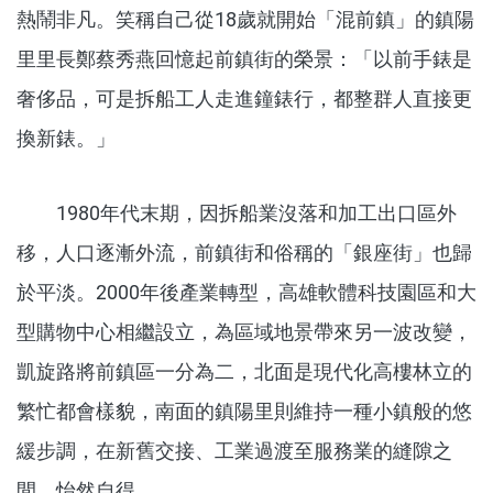
熱鬧非凡。笑稱自己從18歲就開始「混前鎮」的鎮陽
里里長鄭蔡秀燕回憶起前鎮街的榮景：「以前手錶是
奢侈品，可是拆船工人走進鐘錶行，都整群人直接更
換新錶。」
1980年代末期，因拆船業沒落和加工出口區外
移，人口逐漸外流，前鎮街和俗稱的「銀座街」也歸
於平淡。2000年後產業轉型，高雄軟體科技園區和大
型購物中心相繼設立，為區域地景帶來另一波改變，
凱旋路將前鎮區一分為二，北面是現代化高樓林立的
繁忙都會樣貌，南面的鎮陽里則維持一種小鎮般的悠
緩步調，在新舊交接、工業過渡至服務業的縫隙之
間，怡然自得。