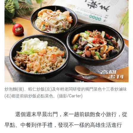
炒泡麵(後)、蝦仁炒飯(左)及年輕老闆研發的獨門菜色十三香炒滷味
(右)都是前鎮炒飯必點菜色。(攝影/Carter)
選個週末早晨出門，來一趟前鎮飽食小旅行，從
早點、中餐到伴手禮，發現不一樣的高雄生活進行