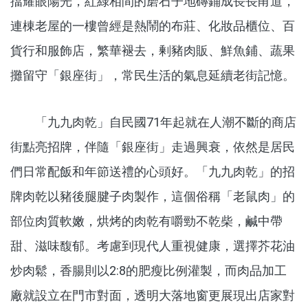
擋耀眼陽光，紅綠相間的磨石子地磚鋪成長長甬道，
連棟老屋的一樓曾經是熱鬧的布莊、化妝品櫃位、百
貨行和服飾店，繁華褪去，剰豬肉販、鮮魚鋪、蔬果
攤留守「銀座街」，常民生活的氣息延續老街記憶。
「九九肉乾」自民國71年起就在人潮不斷的商店
街點亮招牌，伴隨「銀座街」走過興衰，依然是居民
們日常配飯和年節送禮的心頭好。「九九肉乾」的招
牌肉乾以豬後腿腱子肉製作，這個俗稱「老鼠肉」的
部位肉質軟嫩，烘烤的肉乾有嚼勁不乾柴，鹹中帶
甜、滋味馥郁。考慮到現代人重視健康，選擇芥花油
炒肉鬆，香腸則以2:8的肥瘦比例灌製，而肉品加工
廠就設立在門市對面，透明大落地窗更展現出店家對