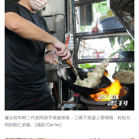
爐台前年輕二代老闆身手矯健俐落，三兩下就盛上香噴噴、粒粒分
明的蝦仁炒飯。(攝影/Carter)