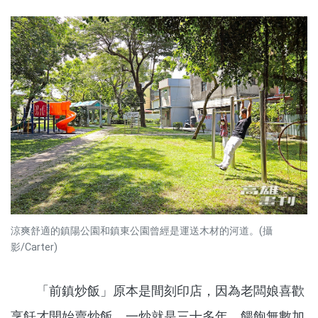
涼爽舒適的鎮陽公園和鎮東公園曾經是運送木材的河道。(攝
影/Carter)
「前鎮炒飯」原本是間刻印店，因為老闆娘喜歡
烹飪才開始賣炒飯，一炒就是三十多年，餵飽無數加