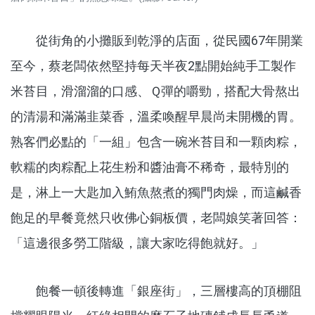
從街角的小攤販到乾淨的店面，從民國67年開業
至今，蔡老闆依然堅持每天半夜2點開始純手工製作
米苔目，滑溜溜的口感、Ｑ彈的嚼勁，搭配大骨熬出
的清湯和滿滿韭菜香，溫柔喚醒早晨尚未開機的胃。
熟客們必點的「一組」包含一碗米苔目和一顆肉粽，
軟糯的肉粽配上花生粉和醬油膏不稀奇，最特別的
是，淋上一大匙加入鮪魚熬煮的獨門肉燥，而這鹹香
飽足的早餐竟然只收佛心銅板價，老闆娘笑著回答：
「這邊很多勞工階級，讓大家吃得飽就好。」
飽餐一頓後轉進「銀座街」，三層樓高的頂棚阻