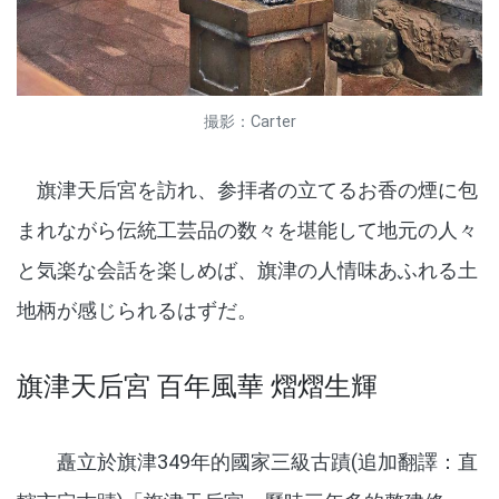
撮影：Carter
旗津天后宮を訪れ、参拝者の立てるお香の煙に包
まれながら伝統工芸品の数々を堪能して地元の人々
と気楽な会話を楽しめば、旗津の人情味あふれる土
地柄が感じられるはずだ。
旗津天后宮 百年風華 熠熠生輝
矗立於旗津349年的國家三級古蹟(追加翻譯：直