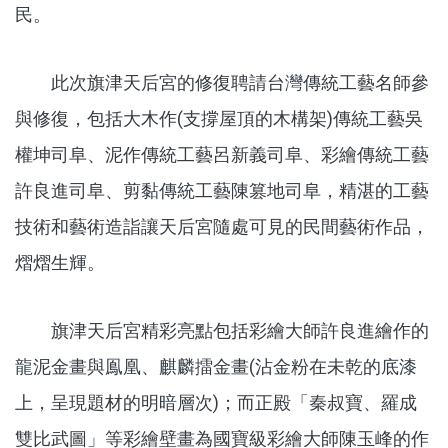
民。
此次旗津天后宮的修復聘請台灣傳統工藝名師參
與修復，包括大木作(支撐屋頂的木構架)傳統工藝吳
權坤司阜、泥作傳統工藝呂新義司阜、彩繪傳統工藝
許良進司阜、剪黏傳統工藝陳篡地司阜，精湛的工藝
技術和藝術造詣讓天后宮隨處可見的民間藝術作品，
熠熠生輝。
旗津天后宮精彩亮點包括彩繪大師許良進繪作的
龍泥金畫與鳯凰、麒麟擂金畫(沾金粉在未乾的底漆
上，呈現題材的明暗層次)；而正殿「秦叔寶、羅成
雙比武圖」等彩繪壁畫為國寶級彩繪大師陳玉峰的作