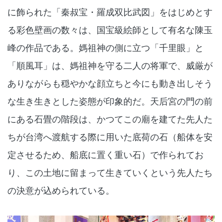
に飾られた「秦叔宝・羅成双比武図」をはじめとす
る彩色壁画の数々は、国宝級絵師として有名な陳玉
峰の作品である。媽祖神の側に立つ「千里眼」と
「順風耳」は、媽祖神を守る二人の将軍で、威厳が
ありながらも穏やかな顔立ちと今にも動き出しそう
な生き生きとした姿態が印象的だ。天后宮の門の前
にある石畳の階段は、かつてこの廟を建てた先人た
ちが台湾へ渡航する際に用いた底荷の石（船体を安
定させるため、船底に置く重い石）で作られてお
り、この土地に留まって生きていくという先人たち
の決意が込められている。