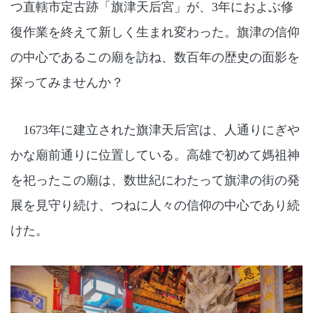
つ直轄市定古跡「旗津天后宮」が、3年におよぶ修
復作業を終えて新しく生まれ変わった。旗津の信仰
の中心であるこの廟を訪ね、数百年の歴史の面影を
探ってみませんか？
1673年に建立された旗津天后宮は、人通りにぎや
かな廟前通りに位置している。高雄で初めて媽祖神
を祀ったこの廟は、数世紀にわたって旗津の街の発
展を見守り続け、つねに人々の信仰の中心であり続
けた。