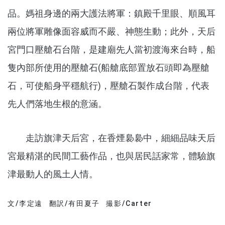
品。媽祖身邊的兩大護法將軍：鎮殿千里眼、順風耳
兩位將軍雕像面容威而不嚴、神態生動；此外，天后
宮門口壓艙石台階，是建廟先人當初渡海來台時，船
隻內部所使用的壓艙石(船艙底部置放石頭即為壓艙
石，可使船身平穩航行)，壓艙石製作成台階，代表
先人們落地生根的意涵。
走訪旗津天后宮，在香煙裊裊中，細細品味天后
宮最精湛的民間工藝作品，也與居民話家常，體驗旗
津最動人的風土人情。
文/李定遠
翻訳/有田夏子
撮影/Carter
分享文章