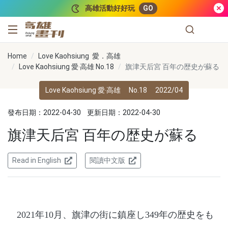
跳到主要內容
高雄活動好好玩
GO
高雄畫刊
Home
Love Kaohsiung 愛．高雄
Love Kaohsiung 愛‧高雄 No.18
旗津天后宮 百年の歴史が蘇る
Love Kaohsiung 愛‧高雄
No.18
2022/04
發布日期：2022-04-30
更新日期：2022-04-30
旗津天后宮 百年の歴史が蘇る
Read in English
閱讀中文版
2021年10月、旗津の街に鎮座し349年の歴史をも