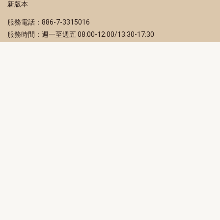
新版本
服務電話：886-7-3315016
服務時間：週一至週五 08:00-12:00/13:30-17:30
服務地址：80203 高雄市苓雅區四維三路 2 號 2 樓
訂閱電子報
立即填寫 Email，訂閱高雄畫刊電子期刊
訂閱
取消訂閱
訂閱將視為您已了解並同意本站
隱私權政策
此網站受reCAPTCHA和Google保護
隱私政策
和
服務條款
適用。
高雄市政府新聞局Facebook粉絲專頁
高雄市政府Line官方帳號
高雄市政府Instagram官方帳號
高雄市政府Twitter官方帳號
高雄市政府Youtube頻道
高雄市政府新聞局