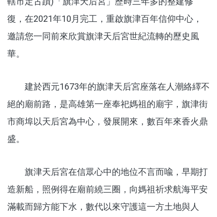
轄市定古蹟)「旗津天后宮」歷時三年多的整建修
復，在2021年10月完工，重啟旗津百年信仰中心，
邀請您一同前來欣賞旗津天后宮世紀流轉的歷史風
華。
建於西元1673年的旗津天后宮座落在人潮絡繹不
絕的廟前路，是高雄第一座奉祀媽祖的廟宇，旗津街
市商埠以天后宮為中心，發展開來，數百年來香火鼎
盛。
旗津天后宮在信眾心中的地位不言而喩，早期打
造新船，照例得在廟前繞三圈，向媽祖祈求航海平安
滿載而歸方能下水，數代以來守護這一方土地與人