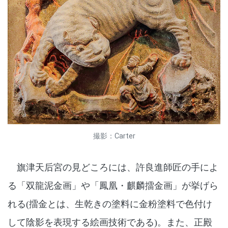
撮影：Carter
旗津天后宮の見どころには、許良進師匠の手によ
る「双龍泥金画」や「鳳凰・麒麟擂金画」が挙げら
れる(擂金とは、生乾きの塗料に金粉塗料で色付け
して陰影を表現する絵画技術である)。また、正殿