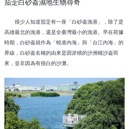
茄萣白砂崙濕地生物尋奇
很少人知道茄萣有一座「白砂崙漁港」，除了是
高雄最北的漁港，還是全臺灣最小的漁港。早在荷據
時期，白砂崙就作為「蟯港內海」與「台江內海」的
界線，白砂崙名稱的由來是因淤積的沙洲稱沙崙而
來，並非因為有很白的沙灘。