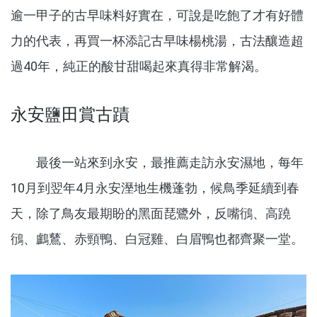
逾一甲子的古早味料好實在，可說是吃飽了才有好體
力的代表，再買一杯添記古早味楊桃湯，古法釀造超
過40年，純正的酸甘甜喝起來真得非常解渴。
永安鹽田賞古蹟
最後一站來到永安，最推薦走訪永安濕地，每年
10月到翌年4月永安溼地生機蓬勃，候鳥季延續到春
天，除了鳥友最期盼的黑面琵鷺外，反嘴鴴、高蹺
鴴、鸕鶿、赤頸鴨、白冠雞、白眉鴨也都齊聚一堂。