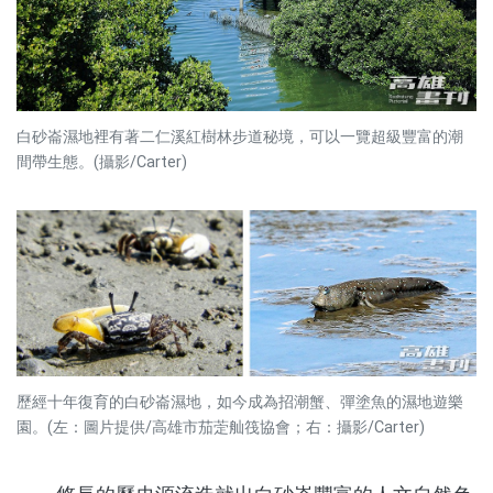
白砂崙濕地裡有著二仁溪紅樹林步道秘境，可以一覽超級豐富的潮
間帶生態。(攝影/Carter)
歷經十年復育的白砂崙濕地，如今成為招潮蟹、彈塗魚的濕地遊樂
園。(左：圖片提供/高雄市茄萣舢筏協會；右：攝影/Carter)