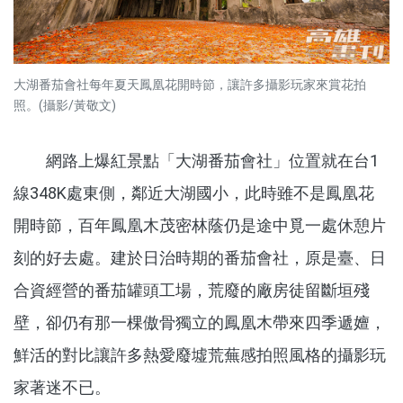
大湖番茄會社每年夏天鳳凰花開時節，讓許多攝影玩家來賞花拍
照。(攝影/黃敬文)
網路上爆紅景點「大湖番茄會社」位置就在台1
線348K處東側，鄰近大湖國小，此時雖不是鳳凰花
開時節，百年鳳凰木茂密林蔭仍是途中覓一處休憩片
刻的好去處。建於日治時期的番茄會社，原是臺、日
合資經營的番茄罐頭工場，荒廢的廠房徒留斷垣殘
壁，卻仍有那一棵傲骨獨立的鳳凰木帶來四季遞嬗，
鮮活的對比讓許多熱愛廢墟荒蕪感拍照風格的攝影玩
家著迷不已。