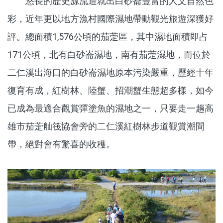
悠長的歷史源流造就出白砂崙豐富的人文自然色
彩，近年更以地方漁村國際濕地帶動觀光旅遊深獲好
評。總面積1,576公頃的茄萣區，其中濕地面積即占
171公頃，北有白砂崙濕地，南有茄萣濕地，而位於
二仁溪出海口的白砂崙濕地原本污染嚴重，歷經十年
復育有成，紅樹林、陸蟹、招潮蟹生態超多樣，如今
已成為最適合觀賞彈塗魚的濕地之一，只要走一趟高
雄市茄萣舢筏協會旁的二仁溪紅樹林步道觀賞潮間
帶，絕對會有驚喜的收穫。