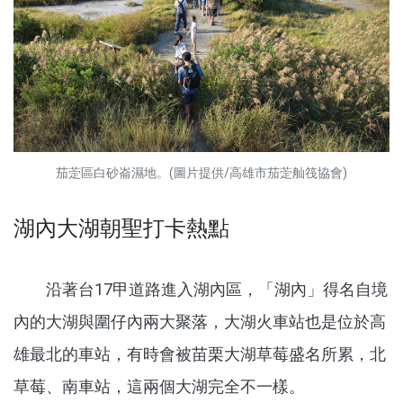
茄萣區白砂崙濕地。(圖片提供/高雄市茄萣舢筏協會)
湖內大湖朝聖打卡熱點
沿著台17甲道路進入湖內區，「湖內」得名自境
內的大湖與圍仔內兩大聚落，大湖火車站也是位於高
雄最北的車站，有時會被苗栗大湖草莓盛名所累，北
草莓、南車站，這兩個大湖完全不一樣。