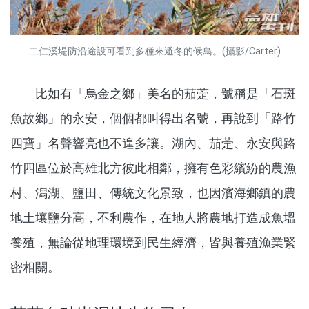
二仁溪堤防沿途設可看到多種來避冬的候鳥。(攝影/Carter)
比如有「烏金之鄉」美名的茄萣，號稱是「石斑
魚故鄉」的永安，個個都叫得出名號，再說到「路竹
四寶」名聲響亮也不遑多讓。湖內、茄萣、永安與路
竹四區位於高雄北方彼此相鄰，擁有色彩繽紛的農漁
村、潟湖、鹽田、傳統文化景致，也因濱海鄉鎮的農
地土壤鹽分高，不利農作，在地人將農地打造成魚塭
養殖，無論從地理環境到民生經濟，皆與養殖漁業緊
密相關。