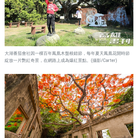
大湖番茄會社因一棵百年鳳凰木盤根錯節，每年夏天鳳凰花開時節
綻放一片艷紅奇景，在網路上成為爆紅景點。(攝影/Carter)