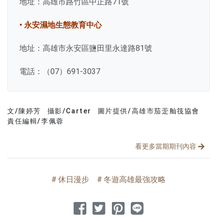
地址：高雄市路竹區中正路71號
• 永安濕地生態教育中心
地址：高雄市永安區鹽田里永達路81號
電話：（07）691-3037
文/陳婷芳
攝影/Carter
圖片提供/高雄市茄萣舢筏協會
文章分類
分享文章
責任編輯/李佩蓉
看更多當期期刊內容
休日漫步
冬遊高雄最強攻略
分享到 Facebook
分享到 Twitter
分享到 Pinterest
分享到 Line