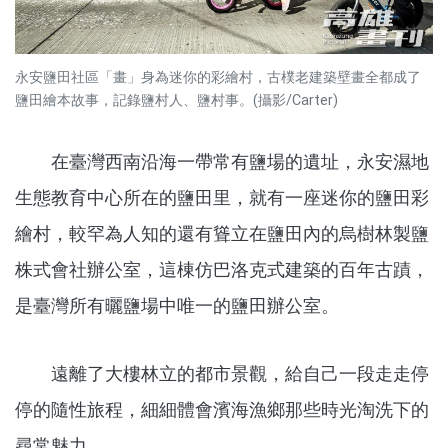
永安鹽田社區「畫」身為迷你的彩繪村，古樸老建築壁畫全都成了
鹽田繪本故事，記錄鹽村人、鹽村事。(攝影/Carter)
在臺灣西南沿海一帶常有鹽場的遺址，永安濕地
生態教育中心所在的鹽田里，就有一座迷你的鹽田彩
繪村，較罕為人知的還有聳立在鹽田內的烏樹林製鹽
株式會社辦公室，這棟仿巴洛克式建築的百年古蹟，
是臺灣所有曬鹽場中唯一的鹽田辦公室。
遠離了大樓林立的都市景觀，給自己一段走走停
停的隨性旅程，細細體會濱海漁鄉那些時光淘洗下的
尋常魅力。